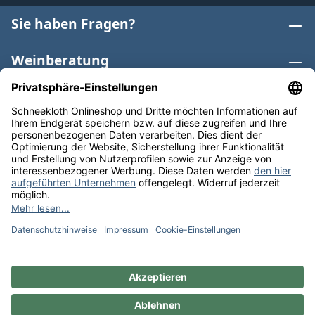
Sie haben Fragen?
Weinberatung
Informationen
Weinkategorien
Internationaler Wein
* Alle Preise inkl. gesetzl. Mehrwertsteuer zzgl.
Versandkosten
und ggf. Nachnahmegebühren, wenn nicht
anders angegeben. Bioprodukte im Bio-Kontrollverfahren
bei der ABCERT AG DE-ÖKO-006 |
Cookie-Einstellungen
** Kostenfreie Lieferung ab 75 € Bestellwert in DE. Werktags
versandfertig in 24h.