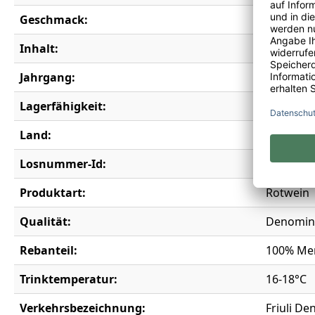
Geschmack:
trocken
Inhalt:
0,75 l
Jahrgang:
2024
Lagerfähigkeit:
4 Jahre
Land:
Italien
Losnummer-Id:
20092
Produktart:
Rotwein
Qualität:
Denomina
Rebanteil:
100% Mer
Trinktemperatur:
16-18°C
Verkehrsbezeichnung:
Friuli De