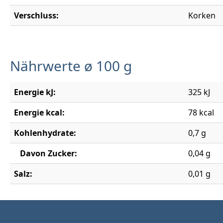
Verschluss:
Korken
Nährwerte ø 100 g
Energie kJ:
325 kJ
Energie kcal:
78 kcal
Kohlenhydrate:
0,7 g
Davon Zucker:
0,04 g
Salz:
0,01 g