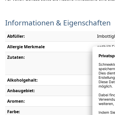
Informationen & Eigenschaften
Abfüller:
Imbottigl
Allergie Merkmale
enthält S
Zutaten:
(Trauben,
Gummiara
(Kaliumme
Alkoholgehalt:
13,5 % vo
Anbaugebiet:
Friaul
Aromen:
Sauerkirs
Farbe:
rot