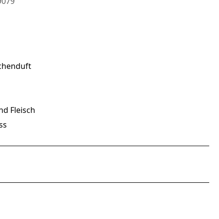
079
chenduft
nd Fleisch
ss