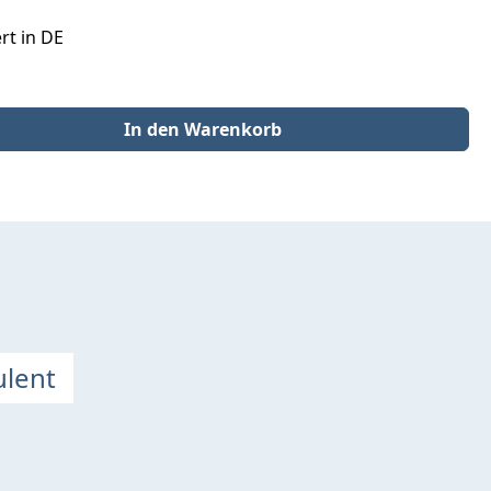
rt in DE
der benutze die Schaltflächen um die Anzahl zu erhöhen oder zu redu
In den Warenkorb
ulent