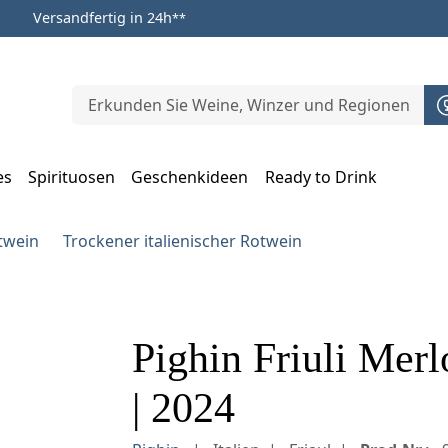
Versandfertig in 24h
**
es
Spirituosen
Geschenkideen
Ready to Drink
m Öffnen, Escape zum Schließen
otwein
Trockener italienischer Rotwein
Pighin Friuli Merl
| 2024