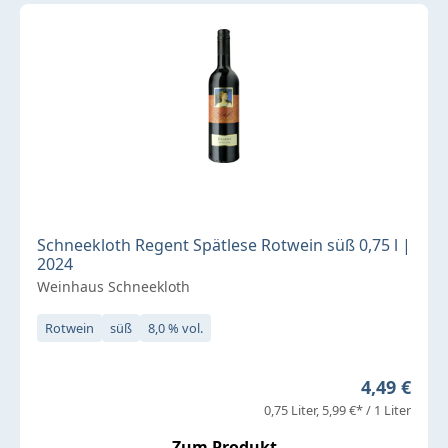
Schneekloth Regent Spätlese Rotwein süß 0,75 l |
2024
Weinhaus Schneekloth
Rotwein
süß
8,0 % vol.
Regulärer 
4,49 €
0,75 Liter
5,99 €* / 1 Liter
Zum Produkt