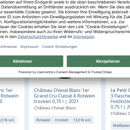
kt
Zum Produkt
Z
nc 1er
Château Cheval Blanc 1er
Le Petit 
 Rotwein
Grand Cru Classé A Rotwein
3 Flasche
20
trocken 0,75 l | 2021
Holzkist
0,75 l | 
Château Cheval Blanc
Château C
,5 % vol.
Rotwein
trocken
13,0 % vol.
Weißwein