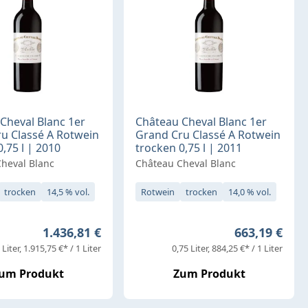
Cheval Blanc 1er
Château Cheval Blanc 1er
u Classé A Rotwein
Grand Cru Classé A Rotwein
,75 l | 2010
trocken 0,75 l | 2011
heval Blanc
Château Cheval Blanc
trocken
14,5 % vol.
Rotwein
trocken
14,0 % vol.
Regulärer Preis:
Regulärer Pr
1.436,81 €
663,19 €
 Liter
1.915,75 €* / 1 Liter
0,75 Liter
884,25 €* / 1 Liter
um Produkt
Zum Produkt