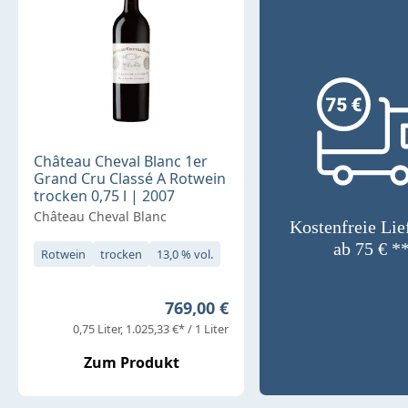
Château Cheval Blanc 1er
Grand Cru Classé A Rotwein
trocken 0,75 l | 2007
Château Cheval Blanc
Kostenfreie Lie
ab 75 € *
Rotwein
trocken
13,0 % vol.
Regulärer Preis:
769,00 €
0,75 Liter
1.025,33 €* / 1 Liter
Zum Produkt