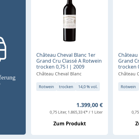
Château Cheval Blanc 1er
Château 
Grand Cru Classé A Rotwein
Grand Cr
trocken 0,75 l | 2009
trocken 0
Château Cheval Blanc
Château C
ferung
*
Rotwein
trocken
14,0 % vol.
Rotwein
Regulärer Preis:
1.399,00 €
0,75 Liter
1.865,33 €* / 1 Liter
0,75
Zum Produkt
Z