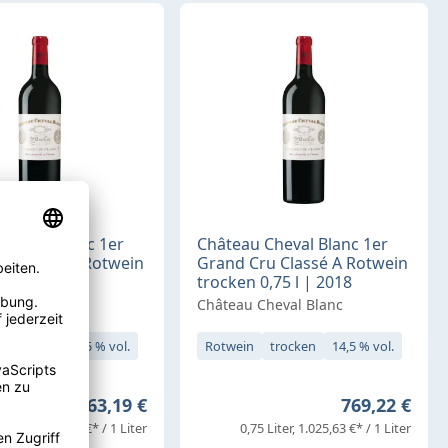
Cheval Blanc 1er
Château Cheval Blanc 1er
u Classé A Rotwein
Grand Cru Classé A Rotwein
,75 l | 2017
trocken 0,75 l | 2018
heval Blanc
Château Cheval Blanc
trocken
13,5 % vol.
Rotwein
trocken
14,5 % vol.
Regulärer Preis:
Regulärer Pr
663,19 €
769,22 €
75 Liter
884,25 €* / 1 Liter
0,75 Liter
1.025,63 €* / 1 Liter