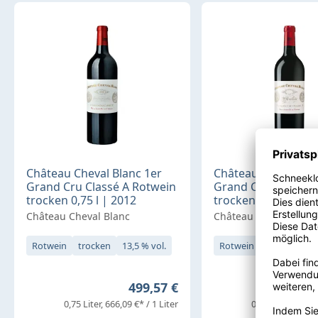
Château Cheval Blanc 1er
Château Cheval Bla
Grand Cru Classé A Rotwein
Grand Cru Classé A
trocken 0,75 l | 2012
trocken 0,75 l | 20
Château Cheval Blanc
Château Cheval Blanc
Rotwein
trocken
13,5 % vol.
Rotwein
trocken
14
Regulärer Preis:
499,57 €
0,75 Liter
666,09 €* / 1 Liter
0,75 Liter
779,53