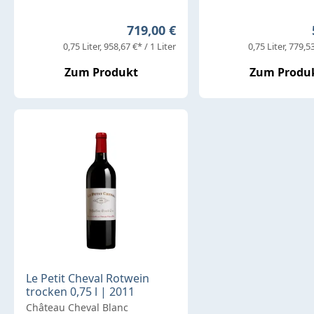
Regulärer Preis:
719,00 €
0,75 Liter
958,67 €* / 1 Liter
0,75 Liter
779,53
Zum Produkt
Zum Produ
Le Petit Cheval Rotwein
trocken 0,75 l | 2011
Château Cheval Blanc