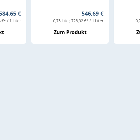
Regulärer Preis:
Regulärer Preis:
584,65 €
546,69 €
 €* / 1 Liter
0,75 Liter
728,92 €* / 1 Liter
0,
kt
Zum Produkt
Z