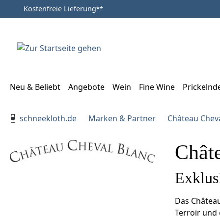
Kostenfreie Lieferung
**
Zum Hauptinhalt springen
Zur Suche springen
Zur Hauptnavigation springen
Neu & Beliebt
Angebote
Wein
Fine Wine
Prickelnd
Verwenden Sie die Pfeiltasten zur Navigation, Enter zu
schneekloth.de
Marken & Partner
Château Cheva
Chât
Exklus
Das Château
Terroir und