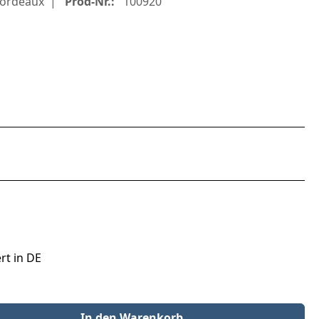
ordeaux
Prod-Nr.:
100920
rt in DE
der benutze die Schaltflächen um die Anzahl zu erhöhen oder zu redu
In den Warenkorb