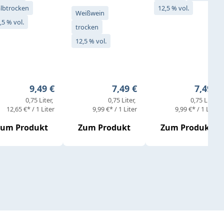
lbtrocken
12,5 % vol.
Weißwein
,5 % vol.
trocken
12,5 % vol.
eis:
Regulärer Preis:
Regulärer Preis:
Regulär
9,49 €
7,49 €
7,49 €
0,75 Liter
0,75 Liter
0,75 Liter
12,65 €* / 1 Liter
9,99 €* / 1 Liter
9,99 €* / 1 Liter
Zum Produkt
Zum Produkt
Zum Produkt