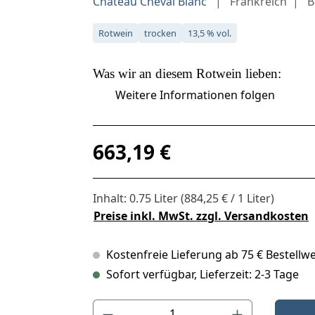
Château Cheval Blanc
Frankreich
B
Rotwein
trocken
13,5 % vol.
Was wir an diesem
Rotwein
lieben:
Weitere Informationen folgen
Regulärer Preis:
663,19 €
Inhalt:
0.75 Liter
(884,25 € / 1 Liter)
Preise inkl. MwSt. zzgl. Versandkosten
Kostenfreie Lieferung ab 75 € Bestellwe
Sofort verfügbar, Lieferzeit: 2-3 Tage
Produkt Anzahl: Gib den gewünschten Wert ein o