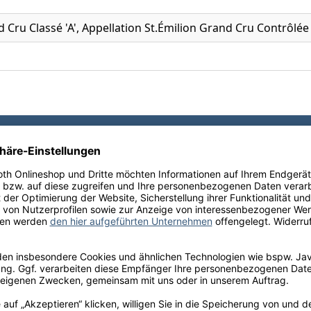
 Cru Classé 'A', Appellation St.Émilion Grand Cru Contrôlée
Ihre Schneekloth-Vorteile
tionen, kostenfreie Lieferung innerhalb Deutschlands sow
perfekte Weinauswahl.