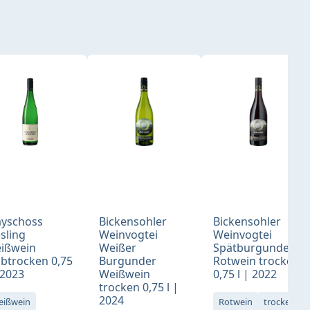
yschoss
Bickensohler
Bickensohler
esling
Weinvogtei
Weinvogtei
ißwein
Weißer
Spätburgunder
lbtrocken 0,75
Burgunder
Rotwein trocken
 2023
Weißwein
0,75 l | 2022
trocken 0,75 l |
2024
eißwein
Rotwein
trocken