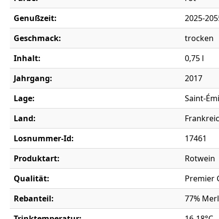
Genußzeit:
2025-205
Geschmack:
trocken
Inhalt:
0,75 l
Jahrgang:
2017
Lage:
Saint-Émi
Land:
Frankrei
Losnummer-Id:
17461
Produktart:
Rotwein
Qualität:
Premier 
Rebanteil:
77% Merl
Trinktemperatur:
16-18°C