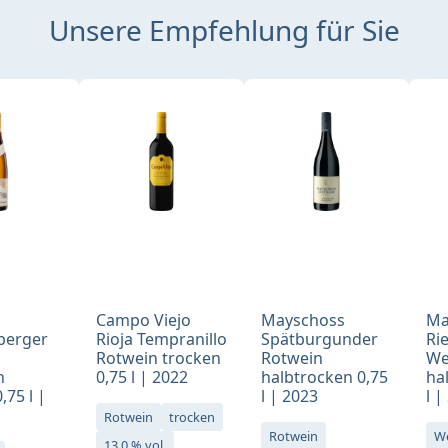
Unsere Empfehlung für Sie
Campo Viejo
Mayschoss
Ma
berger
Rioja Tempranillo
Spätburgunder
Ri
Rotwein trocken
Rotwein
We
n
0,75 l | 2022
halbtrocken 0,75
ha
,75 l |
l | 2023
l |
Rotwein
trocken
Rotwein
W
13,0 % vol.