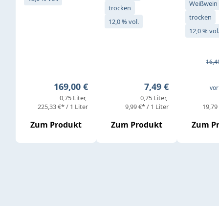
Weißwein
trocken
trocken
12,0 % vol.
12,0 % vol
Verkaufs
Regul
16,4
Regulärer Preis:
Regulärer Preis:
169,00 €
7,49 €
vor
0,75 Liter
0,75 Liter
225,33 €* / 1 Liter
9,99 €* / 1 Liter
19,79 
Zum Produkt
Zum Produkt
Zum P