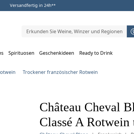
Versandfertig in 24h
**
es
Spirituosen
Geschenkideen
Ready to Drink
m Öffnen, Escape zum Schließen
Rotwein
Trockener französischer Rotwein
Château Cheval B
Classé A Rotwein t