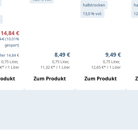
halbtrocken
ha
13,0 % vol.
12
.
preis:
14,84 €
ärer Preis:
9 €
(10.01%
gespart)
Regulärer Preis:
Regulärer Pr
8,49 €
9,49 €
her 14,84 €
0,75 Liter
0,75 Liter
0,75 Liter
€* / 1 Liter
11,32 €* / 1 Liter
12,65 €* / 1 Liter
rodukt
Zum Produkt
Zum Produkt