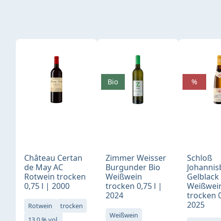
Produktgalerie überspringen
Bio
%
Château Certan
Zimmer Weisser
Schloß
de May AC
Burgunder Bio
Johannis
Rotwein trocken
Weißwein
Gelblack
0,75 l | 2000
trocken 0,75 l |
Weißwei
2024
trocken 0
2025
Rotwein
trocken
Weißwein
13,0 % vol.