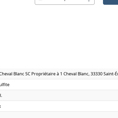
heval Blanc SC Propriétaire à 1 Cheval Blanc, 33330 Saint-É
ulfite
l.
x