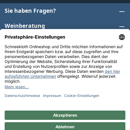
Sie haben Fragen?
Weinberatung
Informationen
Weinkategorien
Internationaler Wein
* Alle Preise inkl. gesetzl. Mehrwertsteuer zzgl.
Versandkosten
und ggf. Nachnahmegebühren, wenn nicht
anders angegeben. Bioprodukte im Bio-Kontrollverfahren
bei der ABCERT AG DE-ÖKO-006 |
Cookie-Einstellungen
** Kostenfreie Lieferung ab 75 € Bestellwert in DE. Werktags
versandfertig in 24h.