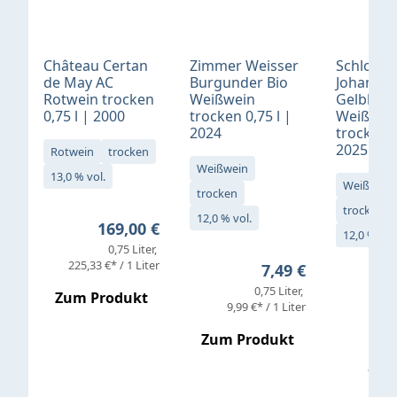
Château Certan
Zimmer Weisser
Schloß
de May AC
Burgunder Bio
Johannis
Rotwein trocken
Weißwein
Gelblack
0,75 l | 2000
trocken 0,75 l |
Weißwei
2024
trocken 0
2025
Rotwein
trocken
Weißwein
13,0 % vol.
Weißwein
trocken
trocken
12,0 % vol.
Regulärer Preis:
169,00 €
12,0 % vol
0,75 Liter
Verkaufs
225,33 €* / 1 Liter
Regulärer Preis:
7,49 €
0,75 Liter
Regul
16,4
Zum Produkt
9,99 €* / 1 Liter
Zum Produkt
vor
19,79 