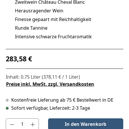
Zweitwein Château Cheval Blanc
Herausragender Wein
Finesse gepaart mit Reichhaltigkeit
Runde Tannine
Intensive schwarze Fruchtaromatik
Regulärer Preis:
283,58 €
Inhalt:
0.75 Liter
(378,11 € / 1 Liter)
Preise inkl. MwSt. zzgl. Versandkosten
Kostenfreie Lieferung ab 75 € Bestellwert in DE
Sofort verfügbar, Lieferzeit: 2-3 Tage
Produkt Anzahl: Gib den gewünschten Wert ein oder benutze die S
In den Warenkorb