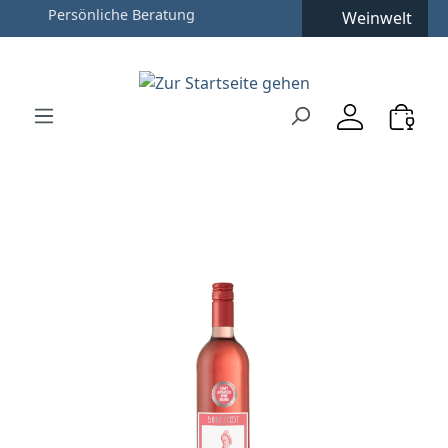
Weinwelt
Zum Hauptinhalt springen
Zur Suche springen
Zur Hauptnavigation springen
Verwenden Sie die Pfeiltasten zur Navigation, Enter zu
Bildergalerie überspringen