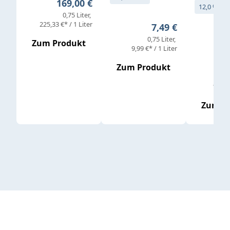
Regulärer Preis:
169,00 €
12,0 % vol
0,75 Liter
Verkaufs
225,33 €* / 1 Liter
Regulärer Preis:
7,49 €
0,75 Liter
Regul
16,4
Zum Produkt
9,99 €* / 1 Liter
Zum Produkt
vor
19,79 
Zum P