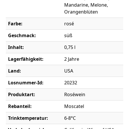
Mandarine, Melone,
Orangenblüten
Farbe:
rosé
Geschmack:
süß
Inhalt:
0,75 l
Lagerfähigkeit:
2 Jahre
Land:
USA
Losnummer-Id:
20232
Produktart:
Roséwein
Rebanteil:
Moscatel
Trinktemperatur:
6-8°C