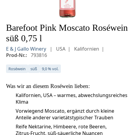
Barefoot Pink Moscato Roséwein
süß 0,75 l
E & J Gallo Winery
USA
Kalifornien
Prod-Nr.:
793816
Roséwein
süß
9,0 % vol.
Was wir an diesem
Roséwein
lieben:
Kalifornien, USA – warmes, abwechslungsreiches
Klima
Vorwiegend Moscato, ergänzt durch kleine
Anteile anderer varietätstypischer Trauben
Reife Nektarine, Himbeere, rote Beeren,
Zitrus‑Frucht, süß‑säuerliche Nuancen