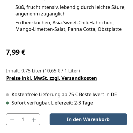
Süß, fruchtintensiv, lebendig durch leichte Säure,
angenehm zugänglich
Erdbeerkuchen, Asia‑Sweet‑Chili‑Hähnchen,
Mango‑Limetten‑Salat, Panna Cotta, Obstplatte
Regulärer Preis:
7,99 €
Inhalt:
0.75 Liter
(10,65 € / 1 Liter)
Preise inkl. MwSt. zzgl. Versandkosten
Kostenfreie Lieferung ab 75 € Bestellwert in DE
Sofort verfügbar, Lieferzeit: 2-3 Tage
Produkt Anzahl: Gib den gewünschten Wert ein oder benutze die S
In den Warenkorb