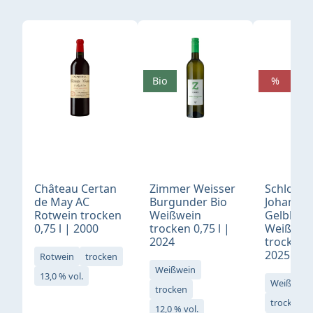
Produktgalerie überspringen
Bio
%
Château Certan
Zimmer Weisser
Schloß
de May AC
Burgunder Bio
Johannis
Rotwein trocken
Weißwein
Gelblack
0,75 l | 2000
trocken 0,75 l |
Weißwei
2024
trocken 0
2025
Rotwein
trocken
Weißwein
13,0 % vol.
Weißwein
trocken
trocken
12,0 % vol.