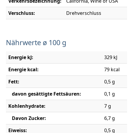
Verkehrsbezeichnung:
California, Wine of USA
Verschluss:
Drehverschluss
Nährwerte ø 100 g
Energie kJ:
329 kJ
Energie kcal:
79 kcal
Fett:
0,5 g
davon gesättigte Fettsäuren:
0,1 g
Kohlenhydrate:
7 g
Davon Zucker:
6,7 g
Eiweiss:
0,5 g