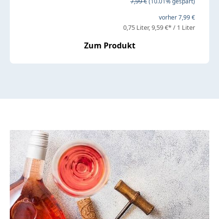
Regulärer Preis:
7,99 €
(10.01% gespart)
vorher 7,99 €
0,75 Liter
9,59 €* / 1 Liter
Zum Produkt