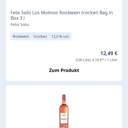
Felix Solis Los Molinos Roséwein trocken Bag in
Box 3 l
Felix Solis
Roséwein
trocken
12,0 % vol.
Regulärer P
12,49 €
3,00 Liter
4,16 €* / 1 Liter
Zum Produkt