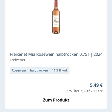
Freixenet Mia Roséwein halbtrocken 0,75 l | 2024
Freixenet
Roséwein
halbtrocken
11,5 % vol.
Regulärer 
5,49 €
0,75 Liter
7,32 €* / 1 Liter
Zum Produkt