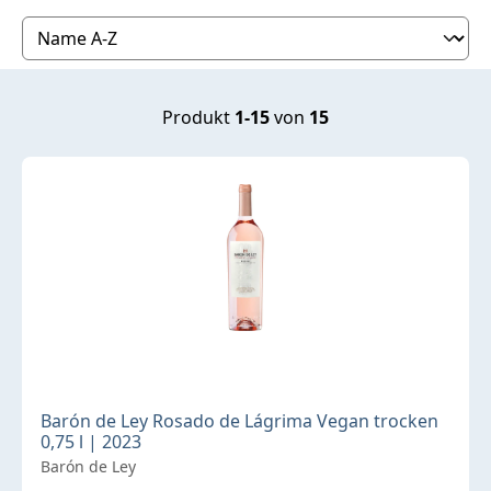
Produktübersicht
Produkt
1-15
von
15
Barón de Ley Rosado de Lágrima Vegan trocken
0,75 l | 2023
Barón de Ley