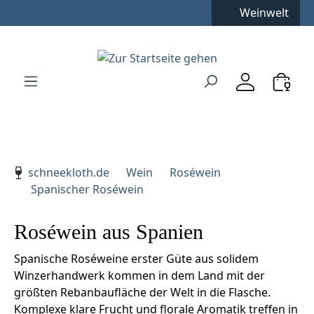
Kostenfreie Lieferung
**
Weinwelt
Zum Hauptinhalt springen
Zur Suche springen
Zur Hauptnavigation springen
Verwenden Sie die Pfeiltasten zur Navigation, Enter zu
schneekloth.de
Wein
Roséwein
Spanischer Roséwein
Roséwein aus Spanien
Spanische Roséweine erster Güte aus solidem
Winzerhandwerk kommen in dem Land mit der
größten Rebanbaufläche der Welt in die Flasche.
Komplexe klare Frucht und florale Aromatik treffen in