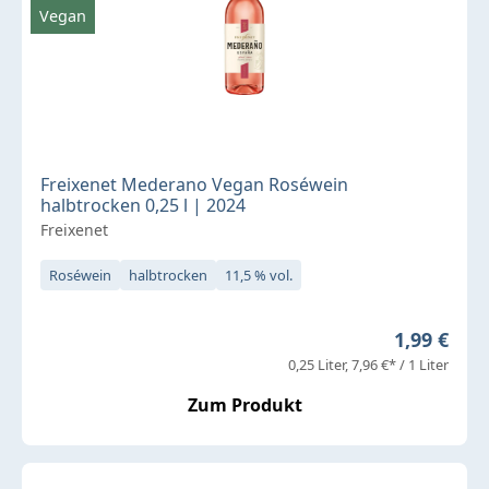
Vegan
Freixenet Mederano Vegan Roséwein
halbtrocken 0,25 l | 2024
Freixenet
Roséwein
halbtrocken
11,5 % vol.
Regulärer 
1,99 €
0,25 Liter
7,96 €* / 1 Liter
Zum Produkt