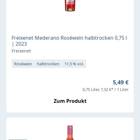
Freixenet Mederano Roséwein halbtrocken 0,75 l
| 2023
Freixenet
Roséwein
halbtrocken
11,5 % vol.
Regulärer 
5,49 €
0,75 Liter
7,32 €* / 1 Liter
Zum Produkt