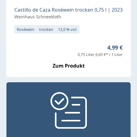
Castillo de Caza Roséwein trocken 0,75 l | 2023
Weinhaus Schneekloth
Roséwein
trocken
12,0 % vol.
Regulärer P
4,99 €
0,75 Liter
6,65 €* / 1 Liter
Zum Produkt