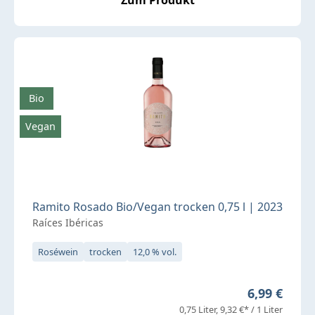
Bio
Vegan
Ramito Rosado Bio/Vegan trocken 0,75 l | 2023
Raíces Ibéricas
Roséwein
trocken
12,0 % vol.
Regulärer P
6,99 €
0,75 Liter
9,32 €* / 1 Liter