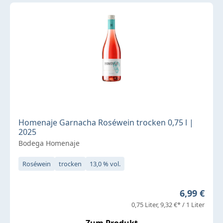
Homenaje Garnacha Roséwein trocken 0,75 l |
2025
Bodega Homenaje
Roséwein
trocken
13,0 % vol.
Regulärer 
6,99 €
0,75 Liter
9,32 €* / 1 Liter
Zum Produkt