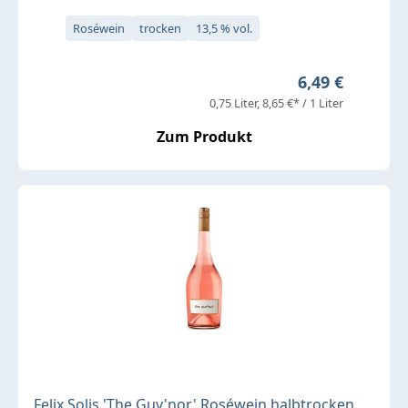
Roséwein
trocken
13,5 % vol.
Regulärer Prei
6,49 €
0,75 Liter
8,65 €* / 1 Liter
Zum Produkt
Felix Solis 'The Guv'nor' Roséwein halbtrocken