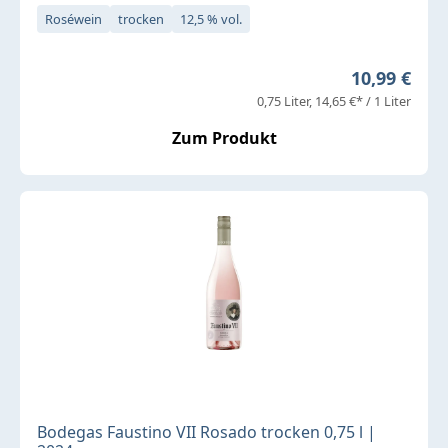
Roséwein
trocken
12,5 % vol.
Regulärer P
10,99 €
0,75 Liter
14,65 €* / 1 Liter
Zum Produkt
Bodegas Faustino VII Rosado trocken 0,75 l |