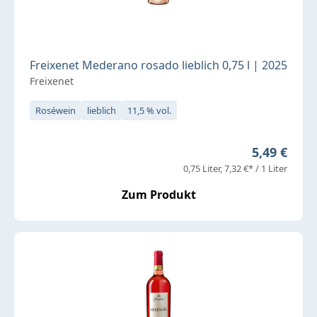
Freixenet Mederano rosado lieblich 0,75 l | 2025
Freixenet
Roséwein
lieblich
11,5 % vol.
Regulärer P
5,49 €
0,75 Liter
7,32 €* / 1 Liter
Zum Produkt