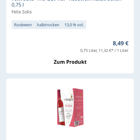
0,75 l
Felix Solis
Roséwein
halbtrocken
13,0 % vol.
Regulärer 
8,49 €
0,75 Liter
11,32 €* / 1 Liter
Zum Produkt