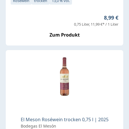
Roséwein
trocken
13,0 % vol.
Regulärer 
8,99 €
0,75 Liter
11,99 €* / 1 Liter
Zum Produkt
El Meson Roséwein trocken 0,75 l | 2025
Bodegas El Mesón