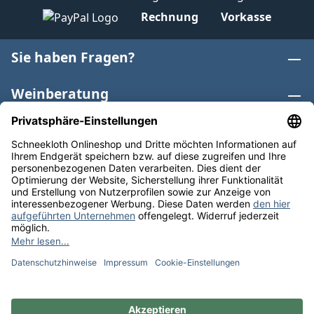
Rechnung
Vorkasse
Sie haben Fragen?
Weinberatung
Informationen
Weinkategorien
Internationaler Wein
* Alle Preise inkl. gesetzl. Mehrwertsteuer zzgl.
Versandkosten
und ggf. Nachnahmegebühren, wenn nicht
anders angegeben. Bioprodukte im Bio-Kontrollverfahren
bei der ABCERT AG DE-ÖKO-006 |
Cookie-Einstellungen