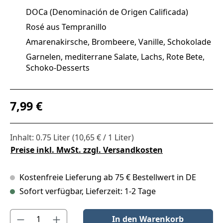
DOCa (Denominación de Origen Calificada)
Rosé aus Tempranillo
Amarenakirsche, Brombeere, Vanille, Schokolade
Garnelen, mediterrane Salate, Lachs, Rote Bete,
Schoko-Desserts
Regulärer Preis:
7,99 €
Inhalt:
0.75 Liter
(10,65 € / 1 Liter)
Preise inkl. MwSt. zzgl. Versandkosten
Kostenfreie Lieferung ab 75 € Bestellwert in DE
Sofort verfügbar, Lieferzeit: 1-2 Tage
Produkt Anzahl: Gib den gewünschten Wert ein oder benutze die S
In den Warenkorb