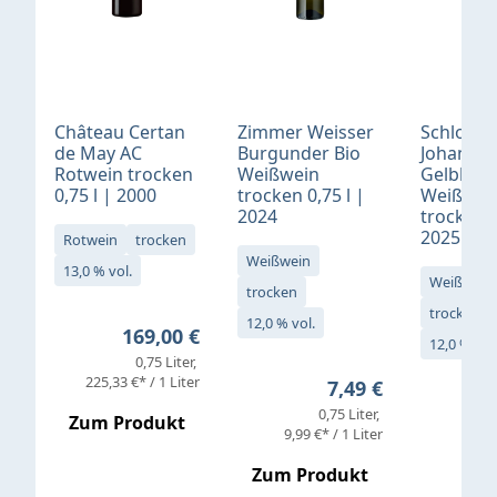
Château Certan
Zimmer Weisser
Schloß
de May AC
Burgunder Bio
Johannis
Rotwein trocken
Weißwein
Gelblack
0,75 l | 2000
trocken 0,75 l |
Weißwei
2024
trocken 0
2025
Rotwein
trocken
Weißwein
13,0 % vol.
Weißwein
trocken
trocken
12,0 % vol.
Regulärer Preis:
169,00 €
12,0 % vol
0,75 Liter
Verkaufs
225,33 €* / 1 Liter
Regulärer Preis:
7,49 €
0,75 Liter
Regul
16,4
Zum Produkt
9,99 €* / 1 Liter
Zum Produkt
vor