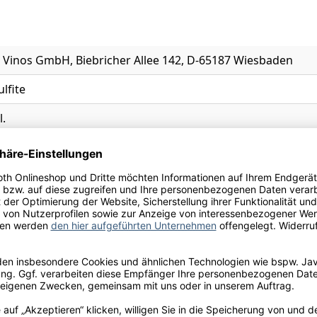
t Vinos GmbH, Biebricher Allee 142, D-65187 Wiesbaden
ulfite
l.
ha
lüten, Erdbeere, Himbeere
ken