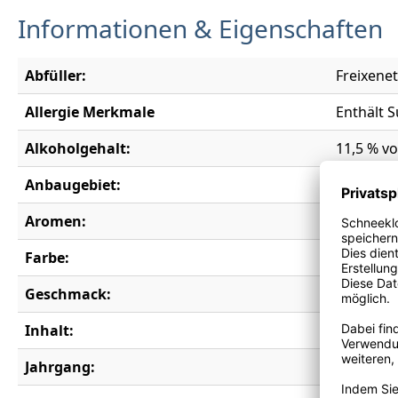
Informationen & Eigenschaften
Abfüller:
Freixene
Allergie Merkmale
Enthält S
Alkoholgehalt:
11,5 % vo
Anbaugebiet:
La Manc
Aromen:
Akazienb
Farbe:
rosé
Geschmack:
halbtroc
Inhalt:
0,75 l
Jahrgang:
2023