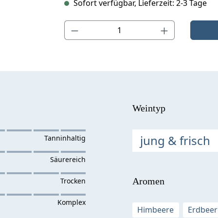
Sofort verfügbar, Lieferzeit: 2-3 Tage
Produkt Anzahl: Gib den gewünschten Wert ein o
Weintyp
jung & frisch
Aromen
Himbeere
Erdbeer