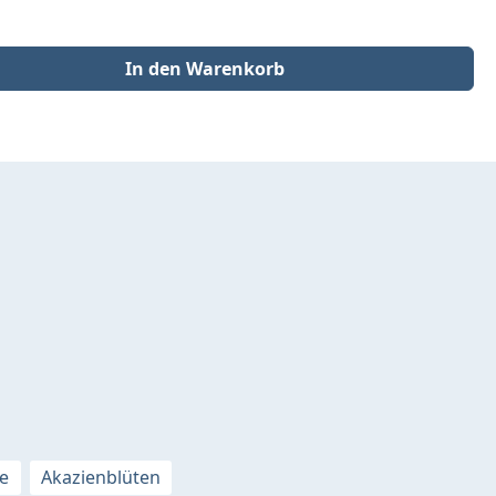
der benutze die Schaltflächen um die Anzahl zu erhöhen oder zu redu
In den Warenkorb
e
Akazienblüten