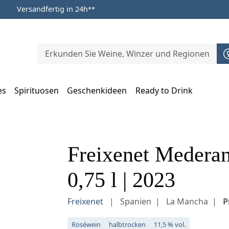
Versandfertig in 24h
**
es
Spirituosen
Geschenkideen
Ready to Drink
m Öffnen, Escape zum Schließen
Freixenet Medera
0,75 l | 2023
Freixenet
Spanien
La Mancha
P
Roséwein
halbtrocken
11,5 % vol.