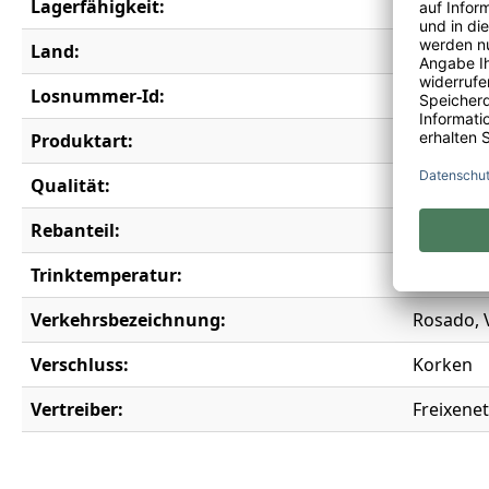
Lagerfähigkeit:
3 Jahre
Land:
Spanien
Losnummer-Id:
15375
Produktart:
Roséwei
Qualität:
Vino de l
Rebanteil:
Bobal; M
Trinktemperatur:
10-12°C
Verkehrsbezeichnung:
Rosado, V
Verschluss:
Korken
Vertreiber:
Freixene