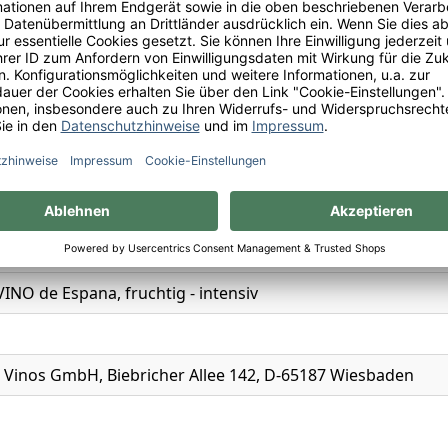
n
a Tierra
onastrell
INO de Espana, fruchtig - intensiv
t Vinos GmbH, Biebricher Allee 142, D-65187 Wiesbaden