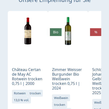
Produktgalerie überspringen
Bio
%
Château Certan
Zimmer Weisser
Schloß
de May AC
Burgunder Bio
Johannis
Rotwein trocken
Weißwein
Gelblack
0,75 l | 2000
trocken 0,75 l |
Weißwei
2024
trocken 0
2025
Rotwein
trocken
Weißwein
13,0 % vol.
Weißwein
trocken