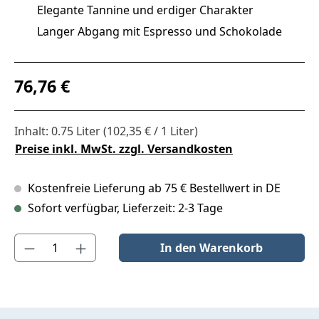
Elegante Tannine und erdiger Charakter
Langer Abgang mit Espresso und Schokolade
Regulärer Preis:
76,76 €
Inhalt:
0.75 Liter
(102,35 € / 1 Liter)
Preise inkl. MwSt. zzgl. Versandkosten
Kostenfreie Lieferung ab 75 € Bestellwert in DE
Sofort verfügbar, Lieferzeit: 2-3 Tage
Produkt Anzahl: Gib den gewünschten Wert ein oder benutze die S
In den Warenkorb