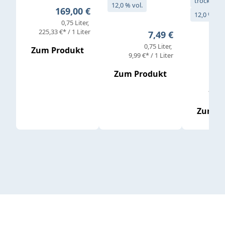
trocken
12,0 % vol.
Regulärer Preis:
169,00 €
12,0 % vol
0,75 Liter
Verkaufs
225,33 €* / 1 Liter
Regulärer Preis:
7,49 €
0,75 Liter
Regul
16,4
Zum Produkt
9,99 €* / 1 Liter
Zum Produkt
vor
19,79 
Zum P