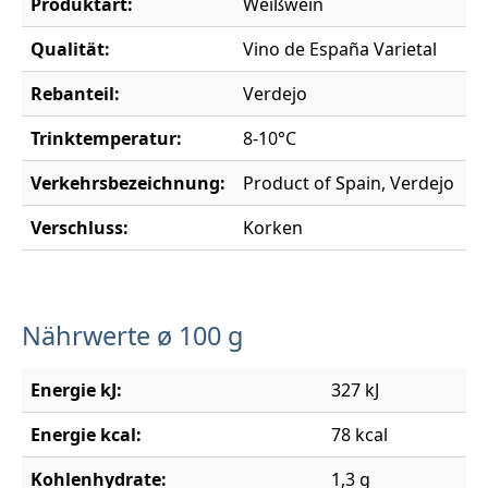
Produktart:
Weißwein
Qualität:
Vino de España Varietal
Rebanteil:
Verdejo
Trinktemperatur:
8-10°C
Verkehrsbezeichnung:
Product of Spain, Verdejo
Verschluss:
Korken
Nährwerte ø 100 g
Energie kJ:
327 kJ
Energie kcal:
78 kcal
Kohlenhydrate:
1,3 g