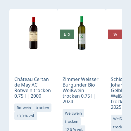
Produktgalerie überspringen
Bio
%
Château Certan
Zimmer Weisser
Schloß
de May AC
Burgunder Bio
Johannis
Rotwein trocken
Weißwein
Gelblack
0,75 l | 2000
trocken 0,75 l |
Weißwei
2024
trocken 0
2025
Rotwein
trocken
Weißwein
13,0 % vol.
Weißwein
trocken
trocken
12,0 % vol.