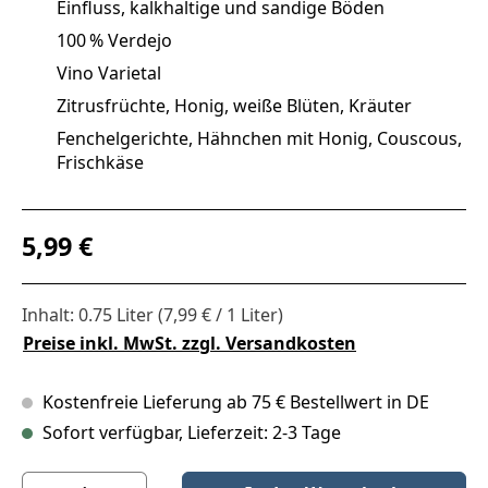
Einfluss, kalkhaltige und sandige Böden
100 % Verdejo
Vino Varietal
Zitrusfrüchte, Honig, weiße Blüten, Kräuter
Fenchelgerichte, Hähnchen mit Honig, Couscous,
Frischkäse
Regulärer Preis:
5,99 €
Inhalt:
0.75 Liter
(7,99 € / 1 Liter)
Preise inkl. MwSt. zzgl. Versandkosten
Kostenfreie Lieferung ab 75 € Bestellwert in DE
Sofort verfügbar, Lieferzeit: 2-3 Tage
Produkt Anzahl: Gib den gewünschten Wert ein oder benutze die S