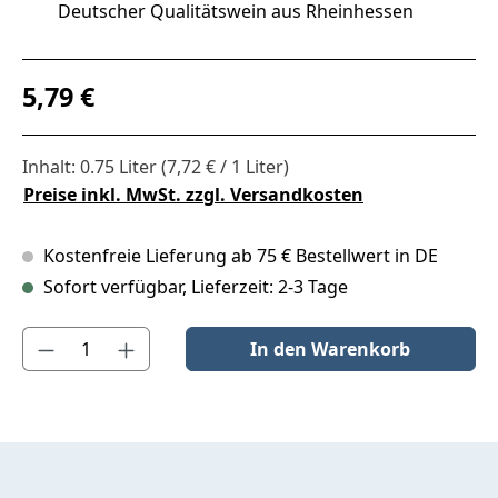
Deutscher Qualitätswein aus Rheinhessen
Regulärer Preis:
5,79 €
Inhalt:
0.75 Liter
(7,72 € / 1 Liter)
Preise inkl. MwSt. zzgl. Versandkosten
Kostenfreie Lieferung ab 75 € Bestellwert in DE
Sofort verfügbar, Lieferzeit: 2-3 Tage
Produkt Anzahl: Gib den gewünschten Wert ein oder benutze die S
In den Warenkorb