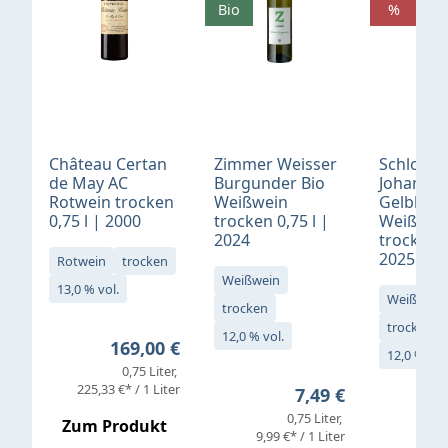
Bio
%
Château Certan
Zimmer Weisser
Schloß
de May AC
Burgunder Bio
Johannis
Rotwein trocken
Weißwein
Gelblack
0,75 l | 2000
trocken 0,75 l |
Weißwei
2024
trocken 0
2025
Rotwein
trocken
Weißwein
13,0 % vol.
Weißwein
trocken
trocken
12,0 % vol.
Regulärer Preis:
169,00 €
12,0 % vol
0,75 Liter
Verkaufs
225,33 €* / 1 Liter
Regulärer Preis:
7,49 €
0,75 Liter
Regul
16,4
Zum Produkt
9,99 €* / 1 Liter