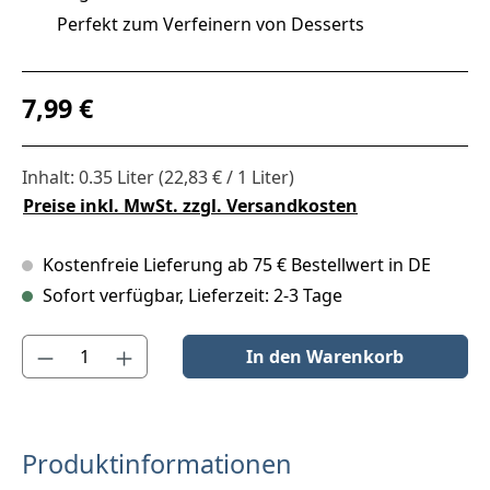
Perfekt zum Verfeinern von Desserts
Regulärer Preis:
7,99 €
Inhalt:
0.35 Liter
(22,83 € / 1 Liter)
Preise inkl. MwSt. zzgl. Versandkosten
Kostenfreie Lieferung ab 75 € Bestellwert in DE
Sofort verfügbar, Lieferzeit: 2-3 Tage
Produkt Anzahl: Gib den gewünschten Wert ein oder benutze die S
In den Warenkorb
Produktinformationen