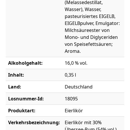
(Melassedestillat,
Wasser), Wasser,
pasteurisiertes EIGELB,
EIGELBpulver, Emulgator:
Milchsäureester von
Mono- und Diglyceriden
von Speisefettsäuren;
Aroma.
Alkoholgehalt:
16,0 % vol.
Inhalt:
0,35 l
Land:
Deutschland
Losnummer-Id:
18095
Produktart:
Eierlikör
Verkehrsbezeichnung:
Eierlikör mit 30%
Übersee-Rum (54% vol.)