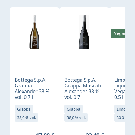
Produktgalerie überspringen
Vegan
Bottega S.p.A.
Bottega S.p.A.
Limonci
Grappa
Grappa Moscato
Liquore 
Alexander 38 %
Alexander 38 %
Vegan 30
vol. 0,7 l
vol. 0,7 l
0,5 l
Grappa
Grappa
Limoncell
38,0 % vol.
38,0 % vol.
30,0 % vol