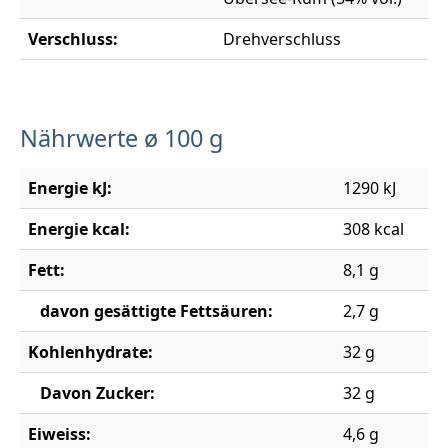
Verschluss:
Drehverschluss
Nährwerte ø 100 g
Energie kJ:
1290 kJ
Energie kcal:
308 kcal
Fett:
8,1 g
davon gesättigte Fettsäuren:
2,7 g
Kohlenhydrate:
32 g
Davon Zucker:
32 g
Eiweiss:
4,6 g