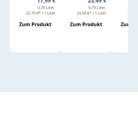
Regulärer Preis:
Regulärer Preis:
17,99 €
23,49 €
0,70 Liter
0,70 Liter
25,70 €* / 1 Liter
33,56 €* / 1 Liter
25,98 
Zum Produkt
Zum Produkt
Zum P