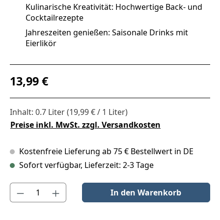
Kulinarische Kreativität: Hochwertige Back- und
Cocktailrezepte
Jahreszeiten genießen: Saisonale Drinks mit
Eierlikör
Regulärer Preis:
13,99 €
Inhalt:
0.7 Liter
(19,99 € / 1 Liter)
Preise inkl. MwSt. zzgl. Versandkosten
Kostenfreie Lieferung ab 75 € Bestellwert in DE
Sofort verfügbar, Lieferzeit: 2-3 Tage
Produkt Anzahl: Gib den gewünschten Wert ein oder benutze die S
In den Warenkorb