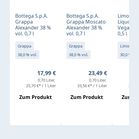
Bottega S.p.A.
Bottega S.p.A.
Limonci
Grappa
Grappa Moscato
Liquore 
Alexander 38 %
Alexander 38 %
Vegan 30
vol. 0,7 l
vol. 0,7 l
0,5 l
Grappa
Grappa
Limoncell
38,0 % vol.
38,0 % vol.
30,0 % vol
Regulärer Preis:
Regulärer Preis:
17,99 €
23,49 €
0,70 Liter
0,70 Liter
25,70 €* / 1 Liter
33,56 €* / 1 Liter
25,98 
Zum Produkt
Zum Produkt
Zum P