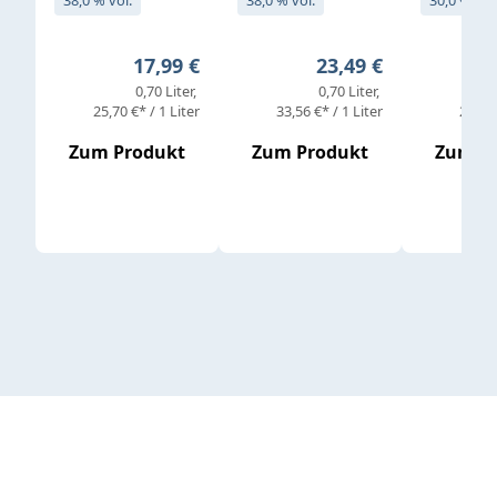
Regulärer Preis:
Regulärer Preis:
17,99 €
23,49 €
0,70 Liter
0,70 Liter
25,70 €* / 1 Liter
33,56 €* / 1 Liter
25,98 
Zum Produkt
Zum Produkt
Zum P