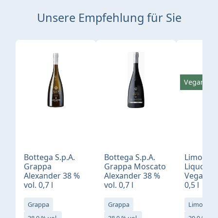
Unsere Empfehlung für Sie
Produktgalerie überspringen
Vegan
Bottega S.p.A.
Bottega S.p.A.
Limonci
Grappa
Grappa Moscato
Liquore 
Alexander 38 %
Alexander 38 %
Vegan 30
vol. 0,7 l
vol. 0,7 l
0,5 l
Grappa
Grappa
Limoncell
38,0 % vol.
38,0 % vol.
30,0 % vol