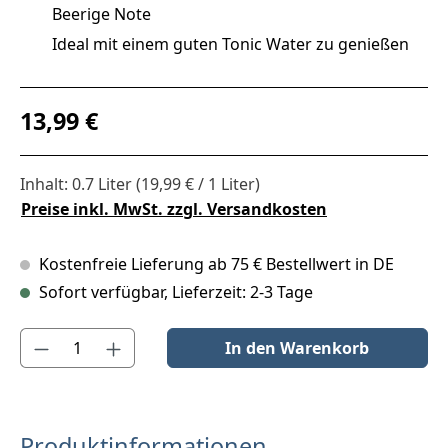
Beerige Note
Ideal mit einem guten Tonic Water zu genießen
Regulärer Preis:
13,99 €
Inhalt:
0.7 Liter
(19,99 € / 1 Liter)
Preise inkl. MwSt. zzgl. Versandkosten
Kostenfreie Lieferung ab 75 € Bestellwert in DE
Sofort verfügbar, Lieferzeit: 2-3 Tage
Produkt Anzahl: Gib den gewünschten Wert ein oder benutze die S
In den Warenkorb
Produktinformationen