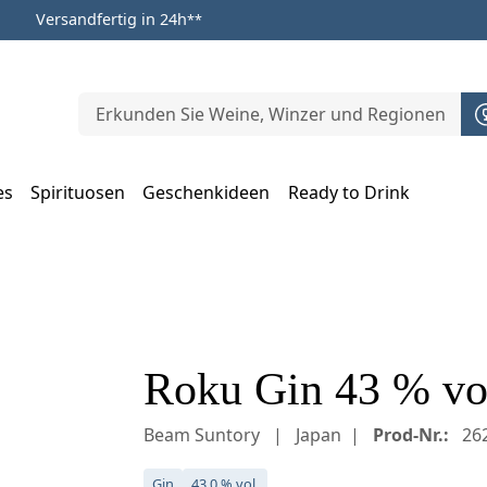
Versandfertig in 24h
**
es
Spirituosen
Geschenkideen
Ready to Drink
m Öffnen, Escape zum Schließen
Roku Gin 43 % vol
Beam Suntory
Japan
Prod-Nr.:
26
Gin
43,0 % vol.