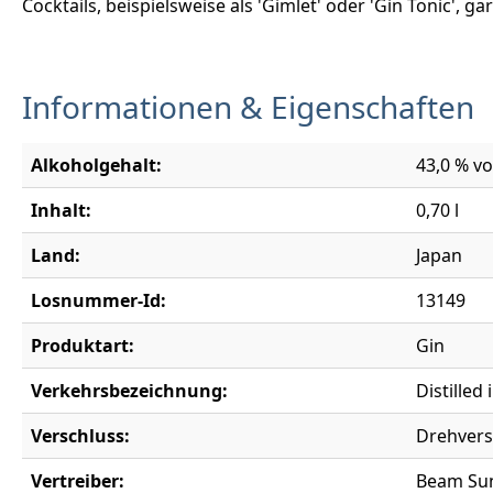
Cocktails, beispielsweise als 'Gimlet' oder 'Gin Tonic', g
Informationen & Eigenschaften
Alkoholgehalt:
43,0 % vo
Inhalt:
0,70 l
Land:
Japan
Losnummer-Id:
13149
Produktart:
Gin
Verkehrsbezeichnung:
Distilled
Verschluss:
Drehvers
Vertreiber:
Beam Sunt