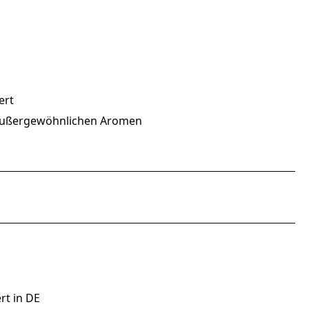
ert
d außergewöhnlichen Aromen
rt in DE