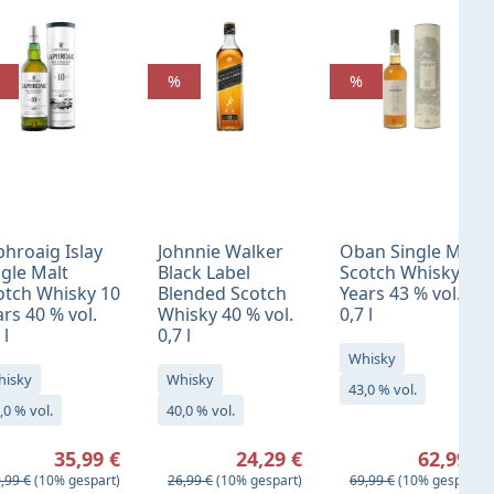
%
%
phroaig Islay
Johnnie Walker
Oban Single Malt
ngle Malt
Black Label
Scotch Whisky 14
otch Whisky 10
Blended Scotch
Years 43 % vol.
rs 40 % vol.
Whisky 40 % vol.
0,7 l
 l
0,7 l
Whisky
hisky
Whisky
43,0 % vol.
,0 % vol.
40,0 % vol.
rkaufspreis:
Verkaufspreis:
Verkaufspreis:
35,99 €
24,29 €
62,99 €
gulärer Preis:
Regulärer Preis:
Regulärer Preis:
,99 €
(10% gespart)
26,99 €
(10% gespart)
69,99 €
(10% gespart)