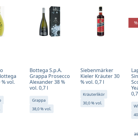
%
no
Bottega S.p.A.
Siebenmärker
La
Bottega
Grappa Prosecco
Kieler Kräuter 30
Si
 % vol.
Alexander 38 %
% vol. 0,7 l
Sc
vol. 0,7 l
Yea
0,7
Kräuterlikör
o
Grappa
30,0 % vol.
W
.
38,0 % vol.
40
Ve
Re
39