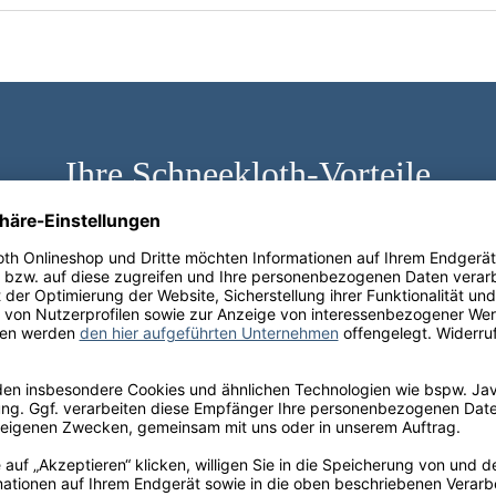
Ihre Schneekloth-Vorteile
tionen, kostenfreie Lieferung innerhalb Deutschlands sow
perfekte Weinauswahl.