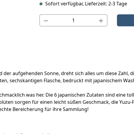
Sofort verfügbar, Lieferzeit: 2-3 Tage
Produkt Anzahl: Gib den gewünschten Wert ein o
d der aufgehenden Sonne, dreht sich alles um diese Zahl, d
ten, sechskantigen Flasche, bedruckt mit japanischem Washi
hmacklich was her. Die 6 japanischen Zutaten sind eine toll
lüten sorgen für einen leicht süßen Geschmack, die Yuzu-
e echte Bereicherung für ihre Sammlung!