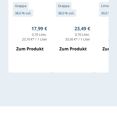
Grappa
Grappa
Limoncell
38,0 % vol.
38,0 % vol.
30,0 % vol
Regulärer Preis:
Regulärer Preis:
17,99 €
23,49 €
0,70 Liter
0,70 Liter
25,70 €* / 1 Liter
33,56 €* / 1 Liter
25,98 
Zum Produkt
Zum Produkt
Zum P