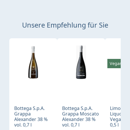
Unsere Empfehlung für Sie
Produktgalerie überspringen
Vegan
Bottega S.p.A.
Bottega S.p.A.
Limonci
Grappa
Grappa Moscato
Liquore 
Alexander 38 %
Alexander 38 %
Vegan 30
vol. 0,7 l
vol. 0,7 l
0,5 l