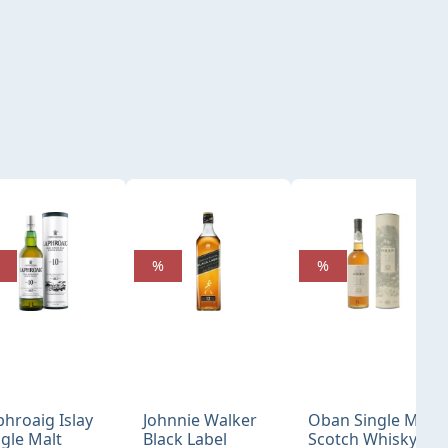
%
%
phroaig Islay
Johnnie Walker
Oban Single Malt
ngle Malt
Black Label
Scotch Whisky 14