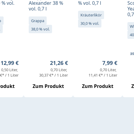
 % vol.
Alexander 38 %
% vol. 0,7 l
Sc
vol. 0,7 l
Yea
0,7
Kräuterlikör
o
Grappa
30,0 % vol.
W
.
38,0 % vol.
40
Ve
Re
39
Regulärer Preis:
Regulärer Preis:
Regulärer Pr
12,99 €
21,26 €
7,99 €
0,50 Liter
0,70 Liter
0,70 Liter
€* / 1 Liter
30,37 €* / 1 Liter
11,41 €* / 1 Liter
rodukt
Zum Produkt
Zum Produkt