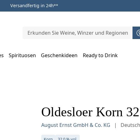
Versandfertig in 24h
**
es
Spirituosen
Geschenkideen
Ready to Drink
m Öffnen, Escape zum Schließen
Oldesloer Korn 32 
August Ernst GmbH & Co. KG
Deutsch
Korn
32,0 % vol.