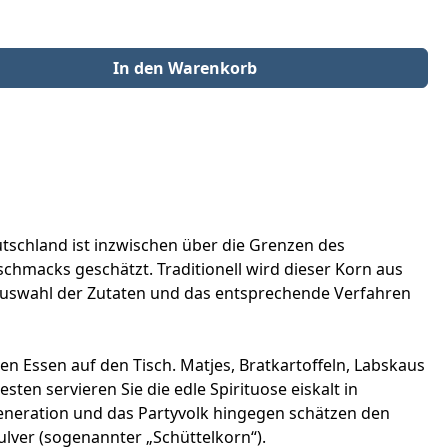
der benutze die Schaltflächen um die Anzahl zu erhöhen oder zu redu
In den Warenkorb
utschland ist inzwischen über die Grenzen des
chmacks geschätzt. Traditionell wird dieser Korn aus
ge Auswahl der Zutaten und das entsprechende Verfahren
n Essen auf den Tisch. Matjes, Bratkartoffeln, Labskaus
ten servieren Sie die edle Spirituose eiskalt in
eneration und das Partyvolk hingegen schätzen den
lver (sogenannter „Schüttelkorn“).