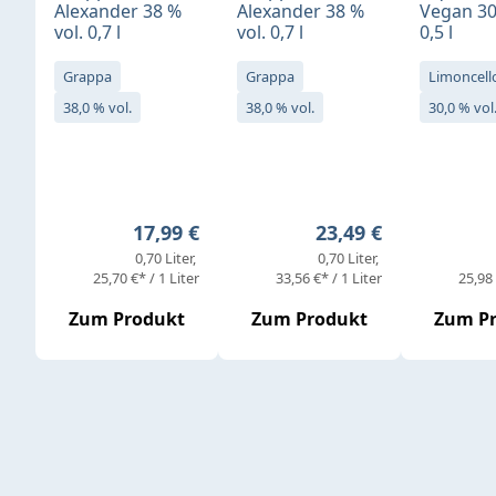
Alexander 38 %
Alexander 38 %
Vegan 30
vol. 0,7 l
vol. 0,7 l
0,5 l
Grappa
Grappa
Limoncell
38,0 % vol.
38,0 % vol.
30,0 % vol
Regulärer Preis:
Regulärer Preis:
17,99 €
23,49 €
0,70 Liter
0,70 Liter
25,70 €* / 1 Liter
33,56 €* / 1 Liter
25,98 
Zum Produkt
Zum Produkt
Zum P