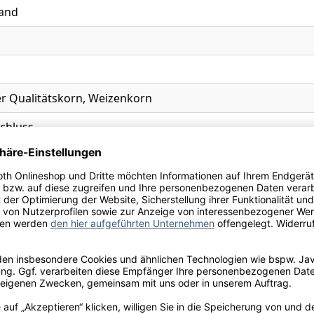
and
er Qualitätskorn, Weizenkorn
chluss
Ihre Schneekloth-Vorteile
tionen, kostenfreie Lieferung innerhalb Deutschlands sow
perfekte Weinauswahl.