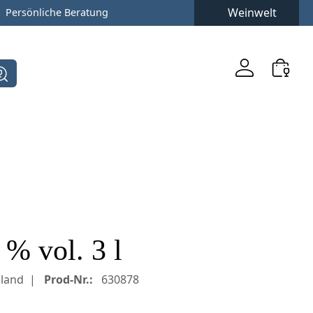
Weinwelt
Persönliche Beratung
% vol. 3 l
land
Prod-Nr.:
630878