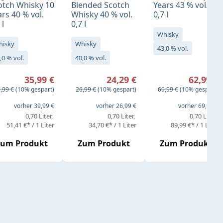
otch Whisky 10
Blended Scotch
Years 43 % vol.
rs 40 % vol.
Whisky 40 % vol.
0,7 l
 l
0,7 l
Whisky
hisky
Whisky
43,0 % vol.
,0 % vol.
40,0 % vol.
rkaufspreis:
Verkaufspreis:
Verkaufspreis:
35,99 €
24,29 €
62,99 €
gulärer Preis:
Regulärer Preis:
Regulärer Preis:
,99 €
(10% gespart)
26,99 €
(10% gespart)
69,99 €
(10% gespart)
eis:
vorher 39,99 €
vorher 26,99 €
vorher 69,99 €
0,70 Liter
0,70 Liter
0,70 Liter
51,41 €* / 1 Liter
34,70 €* / 1 Liter
89,99 €* / 1 Liter
Zum Produkt
Zum Produkt
Zum Produkt