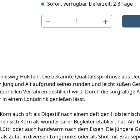
Sofort verfügbar, Lieferzeit: 2-3 Tage
Produkt Anzahl: Gib den gewünschten Wert ein o
hleswig-Holstein. Die bekannte Qualitätsspirituose aus De
Jung und Alt aufgrund seines runden und leicht süßen Ges
itionellen Verfahren destilliert wird. Durch die sorgfälti
r in einem Longdrink genießen lässt.
rn auch oft als Digestif nach einem deftigen Holsteinische
n sich Korn als wunderbarer Begleiter etabliert hat. Am bes
d Lütt“ oder auch handwarm nach dem Essen. Die jüngere G
s Zutat in diversen Longdrinks oder als Shot mit Brausepu