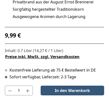
Privatbrand aus der August Ernst Brennerei
Sorgfältig hergestellter Traditionskorn
Ausgewogene Aromen durch Lagerung
Regulärer Preis:
9,99 €
Inhalt:
0.7 Liter
(14,27 € / 1 Liter)
Preise inkl. MwSt. zzgl. Versandkosten
Kostenfreie Lieferung ab 75 € Bestellwert in DE
Sofort verfügbar, Lieferzeit: 2-3 Tage
Produkt Anzahl: Gib den gewünschten Wert ein oder benutze die S
In den Warenkorb