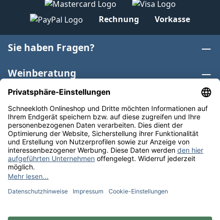
Rechnung
Vorkasse
Sie haben Fragen?
Weinberatung
Informationen
Weinkategorien
Internationaler Wein
* Alle Preise inkl. gesetzl. Mehrwertsteuer zzgl.
Versandkosten
und ggf. Nachnahmegebühren, wenn nicht
anders angegeben. Bioprodukte im Bio-Kontrollverfahren
bei der ABCERT AG DE-ÖKO-006 |
Cookie-Einstellungen