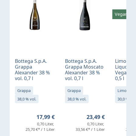
Vegan
Bottega S.p.A.
Bottega S.p.A.
Limonci
Grappa
Grappa Moscato
Liquore 
Alexander 38 %
Alexander 38 %
Vegan 30
vol. 0,7 l
vol. 0,7 l
0,5 l
Grappa
Grappa
Limoncell
38,0 % vol.
38,0 % vol.
30,0 % vol
Regulärer Preis:
Regulärer Preis:
17,99 €
23,49 €
0,70 Liter
0,70 Liter
25,70 €* / 1 Liter
33,56 €* / 1 Liter
25,98 