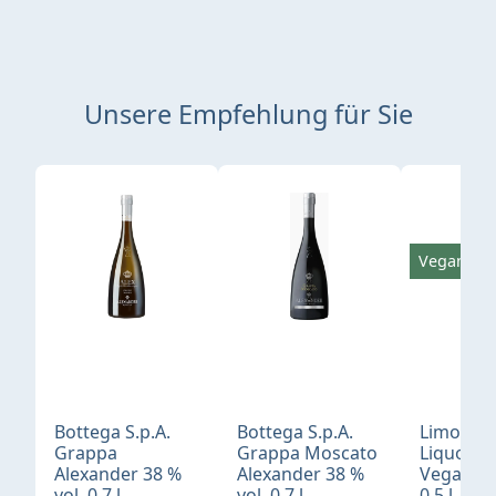
Unsere Empfehlung für Sie
Produktgalerie überspringen
Vegan
Bottega S.p.A.
Bottega S.p.A.
Limonci
Grappa
Grappa Moscato
Liquore 
Alexander 38 %
Alexander 38 %
Vegan 30
vol. 0,7 l
vol. 0,7 l
0,5 l