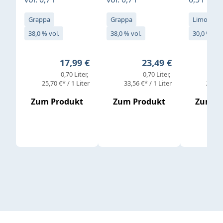
Grappa
Grappa
Limoncell
38,0 % vol.
38,0 % vol.
30,0 % vol
Regulärer Preis:
Regulärer Preis:
17,99 €
23,49 €
0,70 Liter
0,70 Liter
25,70 €* / 1 Liter
33,56 €* / 1 Liter
25,98 
Zum Produkt
Zum Produkt
Zum P