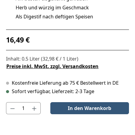
Herb und würzig im Geschmack
Als Digestif nach deftigen Speisen
Regulärer Preis:
16,49 €
Inhalt:
0.5 Liter
(32,98 € / 1 Liter)
Preise inkl. MwSt. zzgl. Versandkosten
Kostenfreie Lieferung ab 75 € Bestellwert in DE
Sofort verfügbar, Lieferzeit: 2-3 Tage
Produkt Anzahl: Gib den gewünschten Wert ein oder benutze die S
In den Warenkorb