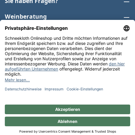
Sie haben Fragen?
Weinberatung
Informationen
Weinkategorien
Internationaler Wein
* Alle Preise inkl. gesetzl. Mehrwertsteuer zzgl.
Versandkosten
und ggf. Nachnahmegebühren, wenn nicht
anders angegeben. Bioprodukte im Bio-Kontrollverfahren
bei der ABCERT AG DE-ÖKO-006 |
Cookie-Einstellungen
** Kostenfreie Lieferung ab 75 € Bestellwert in DE. Werktags
versandfertig in 24h.