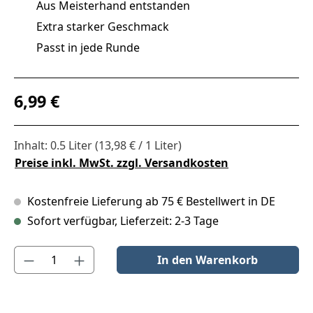
Aus Meisterhand entstanden
Extra starker Geschmack
Passt in jede Runde
Regulärer Preis:
6,99 €
Inhalt:
0.5 Liter
(13,98 € / 1 Liter)
Preise inkl. MwSt. zzgl. Versandkosten
Kostenfreie Lieferung ab 75 € Bestellwert in DE
Sofort verfügbar, Lieferzeit: 2-3 Tage
Produkt Anzahl: Gib den gewünschten Wert ein oder benutze die S
In den Warenkorb