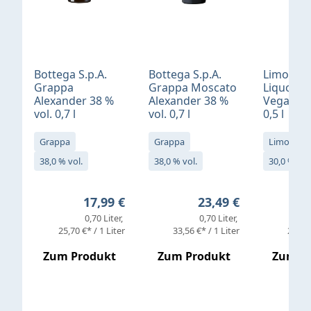
Bottega S.p.A.
Bottega S.p.A.
Limonci
Grappa
Grappa Moscato
Liquore 
Alexander 38 %
Alexander 38 %
Vegan 30
vol. 0,7 l
vol. 0,7 l
0,5 l
Grappa
Grappa
Limoncell
38,0 % vol.
38,0 % vol.
30,0 % vol
Regulärer Preis:
Regulärer Preis:
17,99 €
23,49 €
0,70 Liter
0,70 Liter
25,70 €* / 1 Liter
33,56 €* / 1 Liter
25,98 
Zum Produkt
Zum Produkt
Zum P