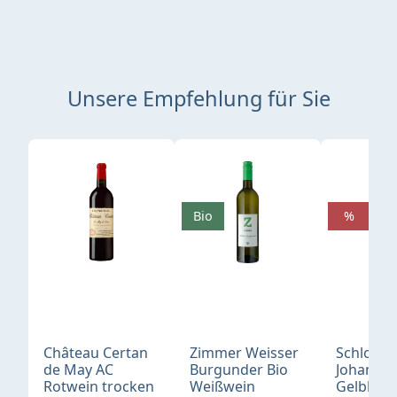
Unsere Empfehlung für Sie
Produktgalerie überspringen
Bio
%
Château Certan
Zimmer Weisser
Schloß
de May AC
Burgunder Bio
Johannis
Rotwein trocken
Weißwein
Gelblack