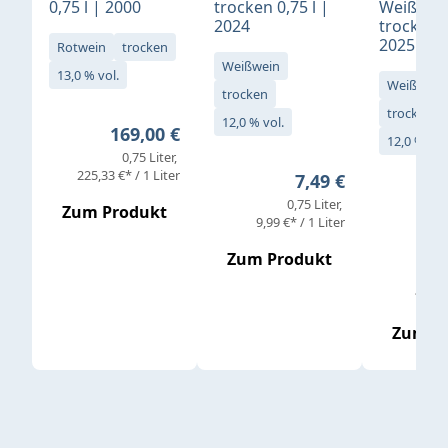
0,75 l | 2000
trocken 0,75 l |
Weißwei
2024
trocken 0
2025
Rotwein
trocken
Weißwein
13,0 % vol.
Weißwein
trocken
trocken
12,0 % vol.
Regulärer Preis:
169,00 €
12,0 % vol
0,75 Liter
Verkaufs
225,33 €* / 1 Liter
Regulärer Preis:
7,49 €
0,75 Liter
Regul
16,4
Zum Produkt
9,99 €* / 1 Liter
Zum Produkt
vor
19,79 
Zum P