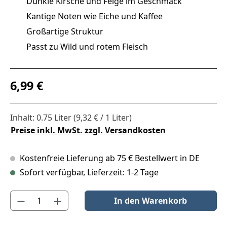
Dunkle Kirsche und Feige im Geschmack
Kantige Noten wie Eiche und Kaffee
Großartige Struktur
Passt zu Wild und rotem Fleisch
Regulärer Preis:
6,99 €
Inhalt:
0.75 Liter
(9,32 € / 1 Liter)
Preise inkl. MwSt. zzgl. Versandkosten
Kostenfreie Lieferung ab 75 € Bestellwert in DE
Sofort verfügbar, Lieferzeit: 1-2 Tage
Produkt Anzahl: Gib den gewünschten Wert ein oder benutze die S
In den Warenkorb