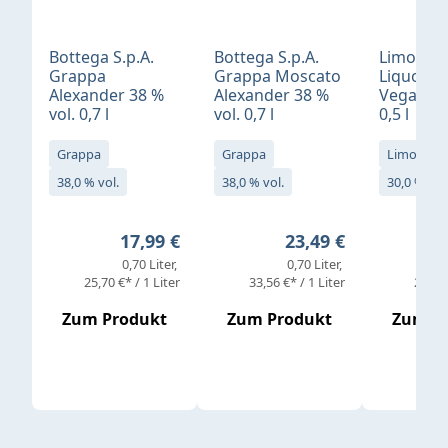
Bottega S.p.A.
Bottega S.p.A.
Limonci
Grappa
Grappa Moscato
Liquore 
Alexander 38 %
Alexander 38 %
Vegan 30
vol. 0,7 l
vol. 0,7 l
0,5 l
Grappa
Grappa
Limoncell
38,0 % vol.
38,0 % vol.
30,0 % vol
Regulärer Preis:
Regulärer Preis:
17,99 €
23,49 €
0,70 Liter
0,70 Liter
25,70 €* / 1 Liter
33,56 €* / 1 Liter
25,98 
Zum Produkt
Zum Produkt
Zum P