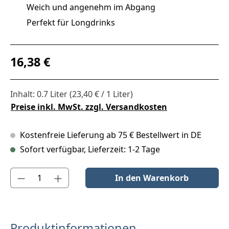
Weich und angenehm im Abgang
Perfekt für Longdrinks
Regulärer Preis:
16,38 €
Inhalt:
0.7 Liter
(23,40 € / 1 Liter)
Preise inkl. MwSt. zzgl. Versandkosten
Kostenfreie Lieferung ab 75 € Bestellwert in DE
Sofort verfügbar, Lieferzeit: 1-2 Tage
Produkt Anzahl: Gib den gewünschten Wert ein oder benutze die S
In den Warenkorb
Produktinformationen