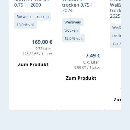
0,75 l | 2000
trocken 0,75 l |
Weißwei
2024
trocken 0
2025
Rotwein
trocken
Weißwein
13,0 % vol.
Weißwein
trocken
trocken
12,0 % vol.
Regulärer Preis:
169,00 €
12,0 % vol
0,75 Liter
Verkaufs
225,33 €* / 1 Liter
Regulärer Preis:
7,49 €
0,75 Liter
Regul
16,4
Zum Produkt
9,99 €* / 1 Liter
Zum Produkt
vor
19,79 
Zum P