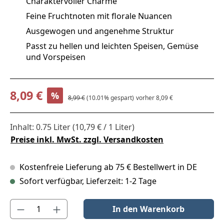
Charaktervoller Charme
Feine Fruchtnoten mit florale Nuancen
Ausgewogen und angenehme Struktur
Passt zu hellen und leichten Speisen, Gemüse
und Vorspeisen
Verkaufspreis:
8,09 €
%
Regulärer Preis:
8,99 €
(10.01% gespart)
vorher 8,09 €
Inhalt:
0.75 Liter
(10,79 € / 1 Liter)
Preise inkl. MwSt. zzgl. Versandkosten
Kostenfreie Lieferung ab 75 € Bestellwert in DE
Sofort verfügbar, Lieferzeit: 1-2 Tage
Produkt Anzahl: Gib den gewünschten Wert ein oder benutze die S
In den Warenkorb