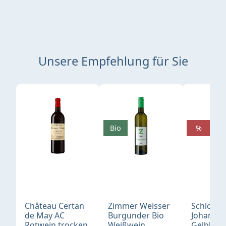
Unsere Empfehlung für Sie
Produktgalerie überspringen
Bio
%
Château Certan
Zimmer Weisser
Schloß
de May AC
Burgunder Bio
Johannis
Rotwein trocken
Weißwein
Gelblack