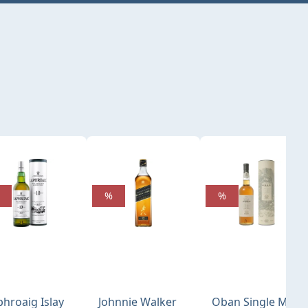
%
%
phroaig Islay
Johnnie Walker
Oban Single Malt