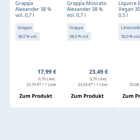
Grappa
Grappa Moscato
Liquore 
Alexander 38 %
Alexander 38 %
Vegan 30
vol. 0,7 l
vol. 0,7 l
0,5 l
Grappa
Grappa
Limoncell
38,0 % vol.
38,0 % vol.
30,0 % vol
Regulärer Preis:
Regulärer Preis:
17,99 €
23,49 €
0,70 Liter
0,70 Liter
25,70 €* / 1 Liter
33,56 €* / 1 Liter
25,98 
Zum Produkt
Zum Produkt
Zum P