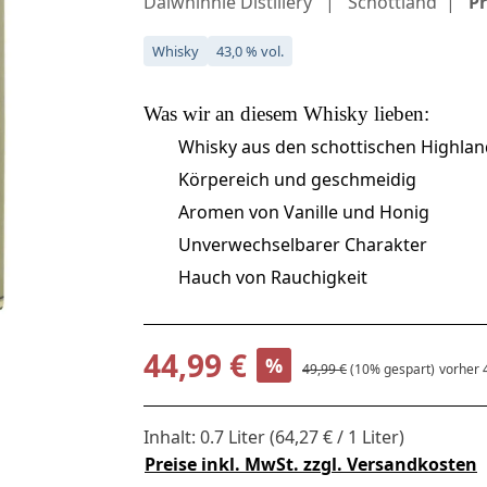
Dalwhinnie Distillery
Schottland
Pr
Whisky
43,0 % vol.
Was wir an diesem
Whisky
lieben:
Whisky aus den schottischen Highlan
Körpereich und geschmeidig
Aromen von Vanille und Honig
Unverwechselbarer Charakter
Hauch von Rauchigkeit
Verkaufspreis:
44,99 €
%
Regulärer Preis:
49,99 €
(10% gespart)
vorher 
Inhalt:
0.7 Liter
(64,27 € / 1 Liter)
Preise inkl. MwSt. zzgl. Versandkosten