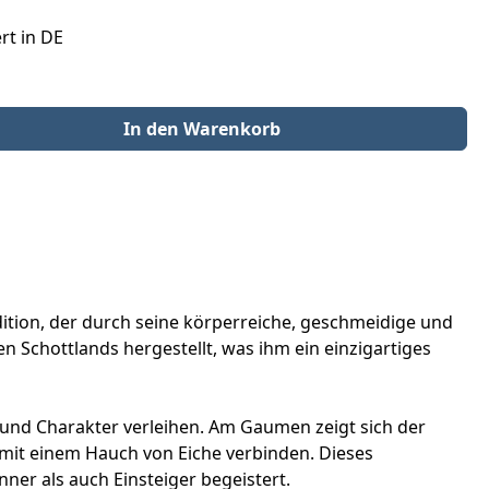
rt in DE
der benutze die Schaltflächen um die Anzahl zu erhöhen oder zu redu
In den Warenkorb
adition, der durch seine körperreiche, geschmeidige und
 Schottlands hergestellt, was ihm ein einzigartiges
 und Charakter verleihen. Am Gaumen zeigt sich der
 mit einem Hauch von Eiche verbinden. Dieses
er als auch Einsteiger begeistert.