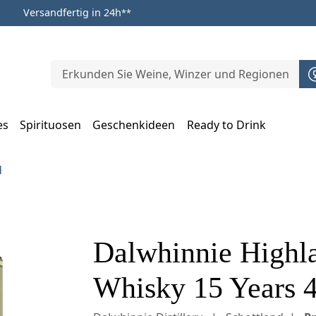
Versandfertig in 24h
**
es
Spirituosen
Geschenkideen
Ready to Drink
m Öffnen, Escape zum Schließen
d
Dalwhinnie Highla
Whisky 15 Years 4