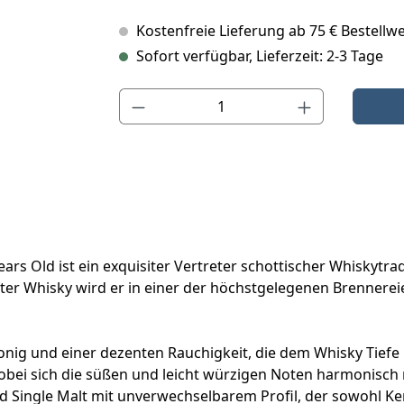
Kostenfreie Lieferung ab 75 € Bestellwe
Sofort verfügbar, Lieferzeit: 2-3 Tage
Produkt Anzahl: Gib den gewünschten Wert ein o
ars Old ist ein exquisiter Vertreter schottischer Whiskytr
er Whisky wird er in einer der höchstgelegenen Brennereien
Honig und einer dezenten Rauchigkeit, die dem Whisky Tiefe
wobei sich die süßen und leicht würzigen Noten harmonisch
Single Malt mit unverwechselbarem Profil, der sowohl Kenn