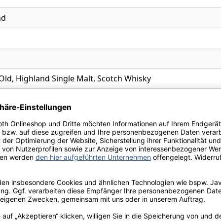
nd
Old, Highland Single Malt, Scotch Whisky
chluss
Ihre Schneekloth-Vorteile
tionen, kostenfreie Lieferung innerhalb Deutschlands sow
perfekte Weinauswahl.