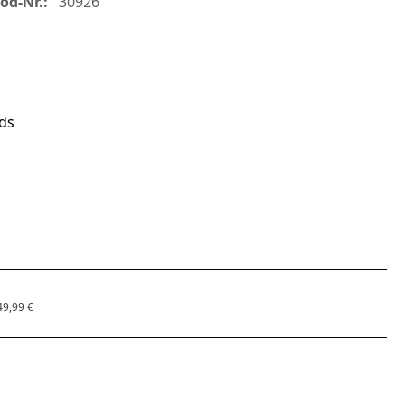
od-Nr.:
30926
ds
49,99 €