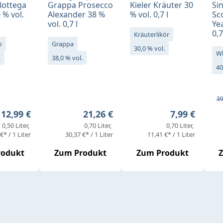
Bottega
Grappa Prosecco
Kieler Kräuter 30
Si
 % vol.
Alexander 38 %
% vol. 0,7 l
Sc
vol. 0,7 l
Yea
0,7
Kräuterlikör
o
Grappa
30,0 % vol.
W
.
38,0 % vol.
40
Ve
Re
39
Regulärer Preis:
Regulärer Preis:
Regulärer Pr
12,99 €
21,26 €
7,99 €
0,50 Liter
0,70 Liter
0,70 Liter
€* / 1 Liter
30,37 €* / 1 Liter
11,41 €* / 1 Liter
rodukt
Zum Produkt
Zum Produkt