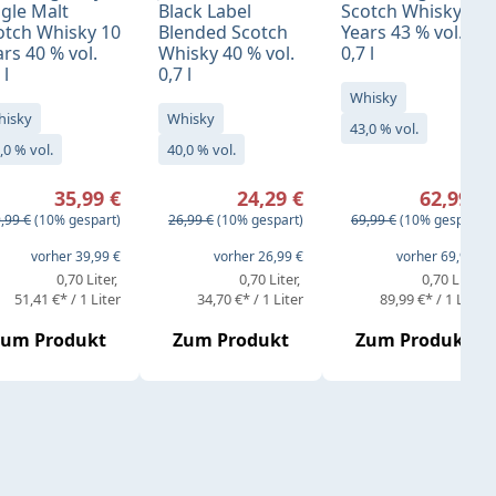
ngle Malt
Black Label
Scotch Whisky 14
otch Whisky 10
Blended Scotch
Years 43 % vol.
rs 40 % vol.
Whisky 40 % vol.
0,7 l
 l
0,7 l
Whisky
hisky
Whisky
43,0 % vol.
,0 % vol.
40,0 % vol.
rkaufspreis:
Verkaufspreis:
Verkaufspreis:
35,99 €
24,29 €
62,99 €
gulärer Preis:
Regulärer Preis:
Regulärer Preis:
,99 €
(10% gespart)
26,99 €
(10% gespart)
69,99 €
(10% gespart)
eis:
vorher 39,99 €
vorher 26,99 €
vorher 69,99 €
0,70 Liter
0,70 Liter
0,70 Liter
51,41 €* / 1 Liter
34,70 €* / 1 Liter
89,99 €* / 1 Liter
Zum Produkt
Zum Produkt
Zum Produkt