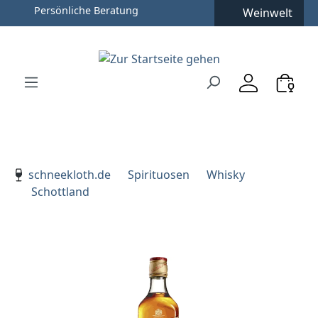
Persönliche Beratung
Weinwelt
Zum Hauptinhalt springen
Zur Suche springen
Zur Hauptnavigation springen
Verwenden Sie die Pfeiltasten zur Navigation, Enter zu
schneekloth.de
Spirituosen
Whisky
Schottland
Bildergalerie überspringen