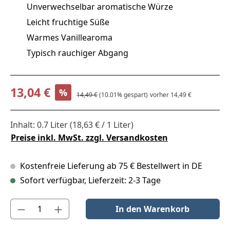
Unverwechselbar aromatische Würze
Leicht fruchtige Süße
Warmes Vanillearoma
Typisch rauchiger Abgang
Verkaufspreis:
13,04 €
%
Regulärer Preis:
14,49 €
(10.01% gespart)
vorher 14,49 €
Inhalt:
0.7 Liter
(18,63 € / 1 Liter)
Preise inkl. MwSt. zzgl. Versandkosten
Kostenfreie Lieferung ab 75 € Bestellwert in DE
Sofort verfügbar, Lieferzeit: 2-3 Tage
Produkt Anzahl: Gib den gewünschten Wert ein oder benutze die S
In den Warenkorb