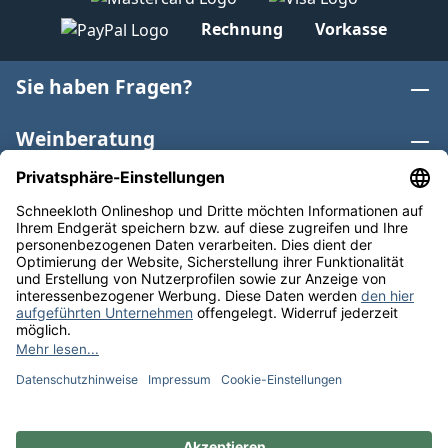
Rechnung
Vorkasse
Sie haben Fragen?
Weinberatung
Informationen
Weinkategorien
Internationaler Wein
* Alle Preise inkl. gesetzl. Mehrwertsteuer zzgl.
Versandkosten
und ggf. Nachnahmegebühren, wenn nicht
anders angegeben. Bioprodukte im Bio-Kontrollverfahren
bei der ABCERT AG DE-ÖKO-006 |
Cookie-Einstellungen