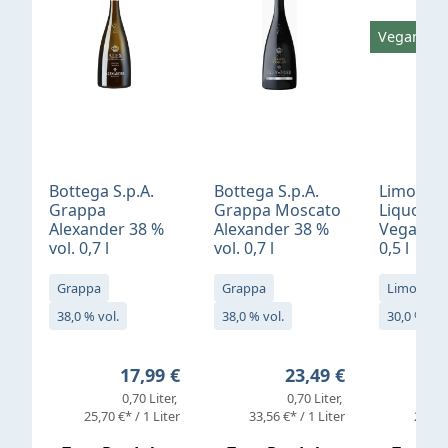
Vegan
Bottega S.p.A.
Bottega S.p.A.
Limonci
Grappa
Grappa Moscato
Liquore 
Alexander 38 %
Alexander 38 %
Vegan 30
vol. 0,7 l
vol. 0,7 l
0,5 l
Grappa
Grappa
Limoncell
38,0 % vol.
38,0 % vol.
30,0 % vol
Regulärer Preis:
Regulärer Preis:
17,99 €
23,49 €
0,70 Liter
0,70 Liter
25,70 €* / 1 Liter
33,56 €* / 1 Liter
25,98 