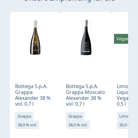
Produktgalerie überspringen
Vegan
Bottega S.p.A.
Bottega S.p.A.
Limonci
Grappa
Grappa Moscato
Liquore 
Alexander 38 %
Alexander 38 %
Vegan 30
vol. 0,7 l
vol. 0,7 l
0,5 l
Grappa
Grappa
Limoncell
38,0 % vol.
38,0 % vol.
30,0 % vol