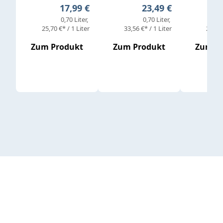
Regulärer Preis:
Regulärer Preis:
17,99 €
23,49 €
0,70 Liter
0,70 Liter
25,70 €* / 1 Liter
33,56 €* / 1 Liter
25,98 
Zum Produkt
Zum Produkt
Zum P