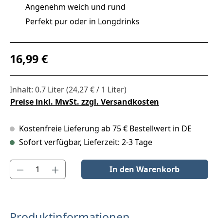
Angenehm weich und rund
Perfekt pur oder in Longdrinks
Regulärer Preis:
16,99 €
Inhalt:
0.7 Liter
(24,27 € / 1 Liter)
Preise inkl. MwSt. zzgl. Versandkosten
Kostenfreie Lieferung ab 75 € Bestellwert in DE
Sofort verfügbar, Lieferzeit: 2-3 Tage
Produkt Anzahl: Gib den gewünschten Wert ein oder benutze die S
In den Warenkorb
Produktinformationen