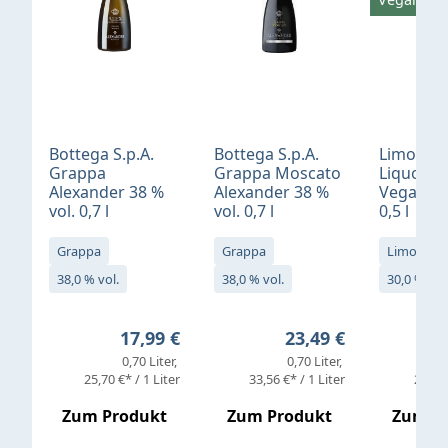
Bottega S.p.A.
Bottega S.p.A.
Limonci
Grappa
Grappa Moscato
Liquore 
Alexander 38 %
Alexander 38 %
Vegan 30
vol. 0,7 l
vol. 0,7 l
0,5 l
Grappa
Grappa
Limoncell
38,0 % vol.
38,0 % vol.
30,0 % vol
Regulärer Preis:
Regulärer Preis:
17,99 €
23,49 €
0,70 Liter
0,70 Liter
25,70 €* / 1 Liter
33,56 €* / 1 Liter
25,98 
Zum Produkt
Zum Produkt
Zum P