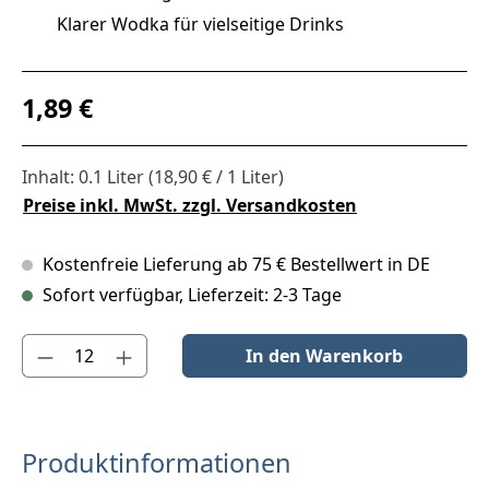
Klarer Wodka für vielseitige Drinks
Regulärer Preis:
1,89 €
Inhalt:
0.1 Liter
(18,90 € / 1 Liter)
Preise inkl. MwSt. zzgl. Versandkosten
Kostenfreie Lieferung ab 75 € Bestellwert in DE
Sofort verfügbar, Lieferzeit: 2-3 Tage
Produkt Anzahl: Gib den gewünschten Wert ein oder benutze die S
In den Warenkorb
Produktinformationen