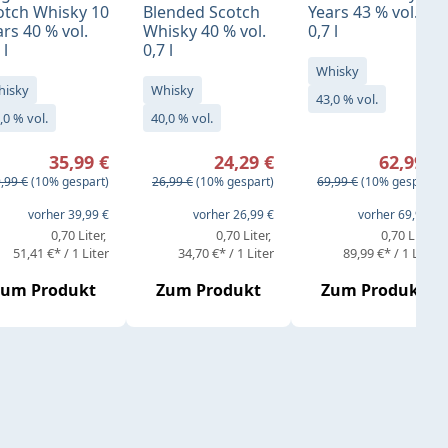
otch Whisky 10
Blended Scotch
Years 43 % vol.
rs 40 % vol.
Whisky 40 % vol.
0,7 l
 l
0,7 l
Whisky
hisky
Whisky
43,0 % vol.
,0 % vol.
40,0 % vol.
rkaufspreis:
Verkaufspreis:
Verkaufspreis:
35,99 €
24,29 €
62,99 €
gulärer Preis:
Regulärer Preis:
Regulärer Preis:
,99 €
(10% gespart)
26,99 €
(10% gespart)
69,99 €
(10% gespart)
eis:
vorher 39,99 €
vorher 26,99 €
vorher 69,99 €
0,70 Liter
0,70 Liter
0,70 Liter
51,41 €* / 1 Liter
34,70 €* / 1 Liter
89,99 €* / 1 Liter
Zum Produkt
Zum Produkt
Zum Produkt