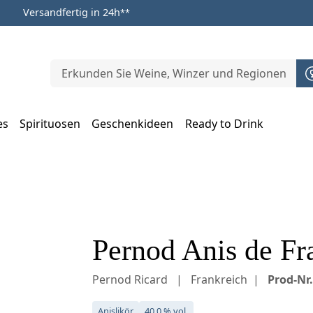
Versandfertig in 24h
**
es
Spirituosen
Geschenkideen
Ready to Drink
m Öffnen, Escape zum Schließen
Pernod Anis de Fra
Pernod Ricard
Frankreich
Prod-Nr.
Anislikör
40,0 % vol.