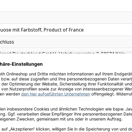
tuose mit Farbstoff, Product of France
chluss
icard Deutschland GmbH, Habsburgerring 2, 50674 Köln
Ihre Schneekloth-Vorteile
tionen, kostenfreie Lieferung innerhalb Deutschlands sow
perfekte Weinauswahl.