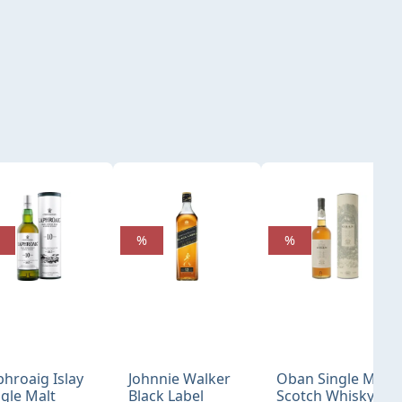
%
%
phroaig Islay
Johnnie Walker
Oban Single Malt
ngle Malt
Black Label
Scotch Whisky 14