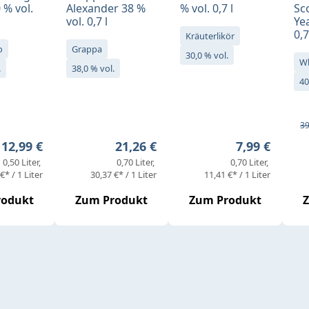
 % vol.
Alexander 38 %
% vol. 0,7 l
Sc
vol. 0,7 l
Yea
0,7
Kräuterlikör
o
Grappa
30,0 % vol.
W
.
38,0 % vol.
40
Ve
Re
39
Regulärer Preis:
Regulärer Preis:
Regulärer Pr
12,99 €
21,26 €
7,99 €
0,50 Liter
0,70 Liter
0,70 Liter
€* / 1 Liter
30,37 €* / 1 Liter
11,41 €* / 1 Liter
rodukt
Zum Produkt
Zum Produkt