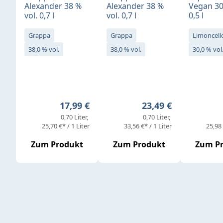
Alexander 38 %
Alexander 38 %
Vegan 30
vol. 0,7 l
vol. 0,7 l
0,5 l
Grappa
Grappa
Limoncell
38,0 % vol.
38,0 % vol.
30,0 % vol
Regulärer Preis:
Regulärer Preis:
17,99 €
23,49 €
0,70 Liter
0,70 Liter
25,70 €* / 1 Liter
33,56 €* / 1 Liter
25,98 
Zum Produkt
Zum Produkt
Zum P