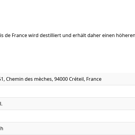
 de France wird destilliert und erhält daher einen höheren
51, Chemin des mèches, 94000 Créteil, France
l.
ch