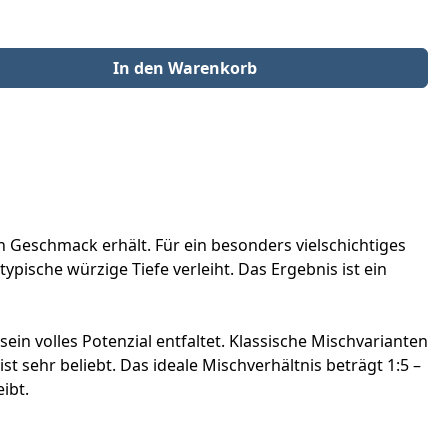
der benutze die Schaltflächen um die Anzahl zu erhöhen oder zu redu
In den Warenkorb
en Geschmack erhält. Für ein besonders vielschichtiges
pische würzige Tiefe verleiht. Das Ergebnis ist ein
in volles Potenzial entfaltet. Klassische Mischvarianten
st sehr beliebt. Das ideale Mischverhältnis beträgt 1:5 –
ibt.