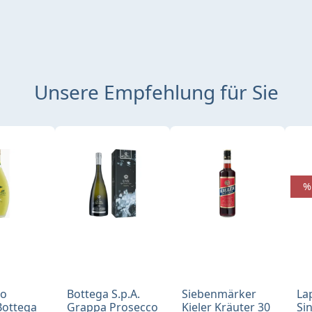
Unsere Empfehlung für Sie
%
no
Bottega S.p.A.
Siebenmärker
La
Bottega
Grappa Prosecco
Kieler Kräuter 30
Si