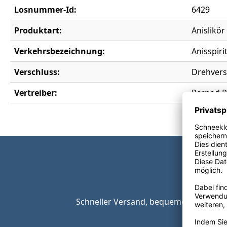
Losnummer-Id:
6429
Produktart:
Anislikör
Verkehrsbezeichnung:
Anisspiri
Verschluss:
Drehvers
Vertreiber:
Pernod R
Schneller Versand, bequeme Zahlungsop