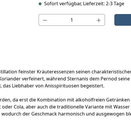
Sofort verfügbar, Lieferzeit: 2-3 Tage
Produkt Anzahl: Gib den gewünschten Wert ein o
stillation feinster Kräuteressenzen seinen charakteristisch
Koriander verfeinert, während Sternanis dem Pernod seine ty
 das Liebhaber von Anisspirituosen begeistert.
den, da erst die Kombination mit alkoholfreien Getränken se
der Cola, aber auch die traditionelle Variante mit Wasser i
änks, wodurch der Geschmack harmonisch und ausgewogen ble