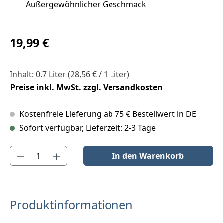
Außergewöhnlicher Geschmack
Regulärer Preis:
19,99 €
Inhalt:
0.7 Liter
(28,56 € / 1 Liter)
Preise inkl. MwSt. zzgl. Versandkosten
Kostenfreie Lieferung ab 75 € Bestellwert in DE
Sofort verfügbar, Lieferzeit: 2-3 Tage
Produkt Anzahl: Gib den gewünschten Wert ein oder benutze die S
In den Warenkorb
Produktinformationen