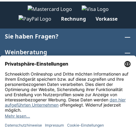
Rechnung
Vorkasse
Sie haben Fragen?
Weinberatung
Informationen
Weinkategorien
Internationaler Wein
* Alle Preise inkl. gesetzl. Mehrwertsteuer zzgl.
Versandkosten
und ggf. Nachnahmegebühren, wenn nicht
anders angegeben. Bioprodukte im Bio-Kontrollverfahren
bei der ABCERT AG DE-ÖKO-006 |
Cookie-Einstellungen