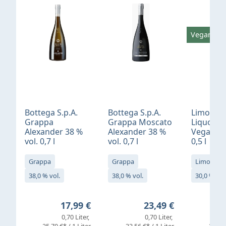
Vegan
Bottega S.p.A.
Bottega S.p.A.
Limonci
Grappa
Grappa Moscato
Liquore 
Alexander 38 %
Alexander 38 %
Vegan 30
vol. 0,7 l
vol. 0,7 l
0,5 l
Grappa
Grappa
Limoncell
38,0 % vol.
38,0 % vol.
30,0 % vol
Regulärer Preis:
Regulärer Preis:
17,99 €
23,49 €
0,70 Liter
0,70 Liter