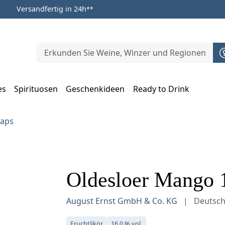
Versandfertig in 24h
**
es
Spirituosen
Geschenkideen
Ready to Drink
m Öffnen, Escape zum Schließen
naps
Oldesloer Mango 1
August Ernst GmbH & Co. KG
Deutsch
Fruchtlikör
16,0 % vol.