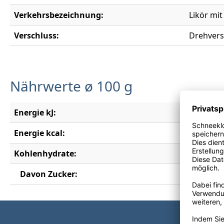
Verkehrsbezeichnung:
Likör mit
Verschluss:
Drehvers
Nährwerte ø 100 g
Energie kJ:
726 kJ
Energie kcal:
174 kcal
Kohlenhydrate:
21 g
Davon Zucker:
21 g