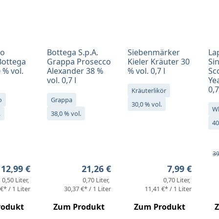
no
Bottega S.p.A.
Siebenmärker
La
Bottega
Grappa Prosecco
Kieler Kräuter 30
Si
 % vol.
Alexander 38 %
% vol. 0,7 l
Sc
vol. 0,7 l
Yea
0,7
Kräuterlikör
o
Grappa
30,0 % vol.
W
.
38,0 % vol.
40
Ve
Re
39
Regulärer Preis:
Regulärer Preis:
Regulärer Pr
12,99 €
21,26 €
7,99 €
0,50 Liter
0,70 Liter
0,70 Liter
€* / 1 Liter
30,37 €* / 1 Liter
11,41 €* / 1 Liter
rodukt
Zum Produkt
Zum Produkt