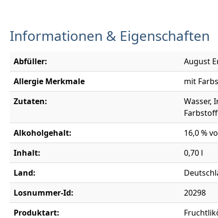
Informationen & Eigenschaften
Abfüller:
August Er
Allergie Merkmale
mit Farbs
Zutaten:
Wasser, I
Farbstof
Alkoholgehalt:
16,0 % vo
Inhalt:
0,70 l
Land:
Deutschl
Losnummer-Id:
20298
Produktart:
Fruchtlik