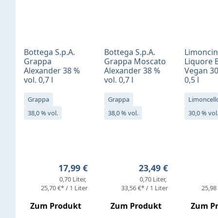
Bottega S.p.A.
Bottega S.p.A.
Limonci
Grappa
Grappa Moscato
Liquore 
Alexander 38 %
Alexander 38 %
Vegan 30
vol. 0,7 l
vol. 0,7 l
0,5 l
Grappa
Grappa
Limoncell
38,0 % vol.
38,0 % vol.
30,0 % vol
Regulärer Preis:
Regulärer Preis:
17,99 €
23,49 €
0,70 Liter
0,70 Liter
25,70 €* / 1 Liter
33,56 €* / 1 Liter
25,98 
Zum Produkt
Zum Produkt
Zum P