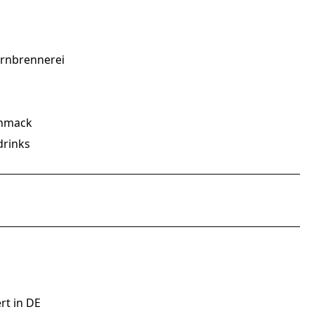
ornbrennerei
chmack
drinks
rt in DE