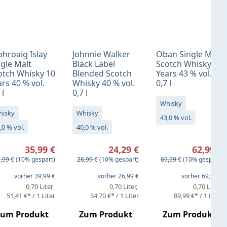
phroaig Islay
Johnnie Walker
Oban Single Malt
ngle Malt
Black Label
Scotch Whisky 14
otch Whisky 10
Blended Scotch
Years 43 % vol.
rs 40 % vol.
Whisky 40 % vol.
0,7 l
 l
0,7 l
Whisky
hisky
Whisky
43,0 % vol.
,0 % vol.
40,0 % vol.
rkaufspreis:
Verkaufspreis:
Verkaufspreis:
35,99 €
24,29 €
62,99 €
gulärer Preis:
Regulärer Preis:
Regulärer Preis:
,99 €
(10% gespart)
26,99 €
(10% gespart)
69,99 €
(10% gespart)
eis:
vorher 39,99 €
vorher 26,99 €
vorher 69,99 €
0,70 Liter
0,70 Liter
0,70 Liter
51,41 €* / 1 Liter
34,70 €* / 1 Liter
89,99 €* / 1 Liter
Zum Produkt
Zum Produkt
Zum Produkt