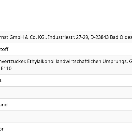
nst GmbH & Co. KG., Industriestr. 27-29, D-23843 Bad Olde
toff
nvertzucker, Ethylalkohol landwirtschaftlichen Ursprungs,
f E110
l.
and
ör