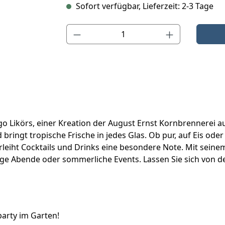
Sofort verfügbar, Lieferzeit: 2-3 Tage
Produkt Anzahl: Gib den gewünschten Wert ein o
o Likörs, einer Kreation der August Ernst Kornbrennerei au
ringt tropische Frische in jedes Glas. Ob pur, auf Eis oder
verleiht Cocktails und Drinks eine besondere Note. Mit sein
ge Abende oder sommerliche Events. Lassen Sie sich von de
arty im Garten!