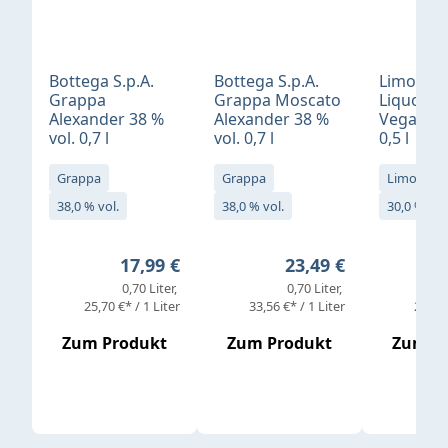
Bottega S.p.A.
Bottega S.p.A.
Limonci
Grappa
Grappa Moscato
Liquore 
Alexander 38 %
Alexander 38 %
Vegan 30
vol. 0,7 l
vol. 0,7 l
0,5 l
Grappa
Grappa
Limoncell
38,0 % vol.
38,0 % vol.
30,0 % vol
Regulärer Preis:
Regulärer Preis:
17,99 €
23,49 €
0,70 Liter
0,70 Liter
25,70 €* / 1 Liter
33,56 €* / 1 Liter
25,98 
Zum Produkt
Zum Produkt
Zum P