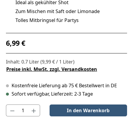
Ideal als gekühlter Shot
Zum Mischen mit Saft oder Limonade
Tolles Mitbringsel für Partys
Regulärer Preis:
6,99 €
Inhalt:
0.7 Liter
(9,99 € / 1 Liter)
Preise inkl. MwSt. zzgl. Versandkosten
Kostenfreie Lieferung ab 75 € Bestellwert in DE
Sofort verfügbar, Lieferzeit: 2-3 Tage
Produkt Anzahl: Gib den gewünschten Wert ein oder benutze die S
In den Warenkorb