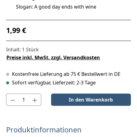
Slogan: A good day ends with wine
Regulärer Preis:
1,99 €
Inhalt:
1 Stück
Preise inkl. MwSt. zzgl. Versandkosten
Kostenfreie Lieferung ab 75 € Bestellwert in DE
Sofort verfügbar, Lieferzeit: 2-3 Tage
Produkt Anzahl: Gib den gewünschten Wert ein oder benutze die S
In den Warenkorb
Produktinformationen