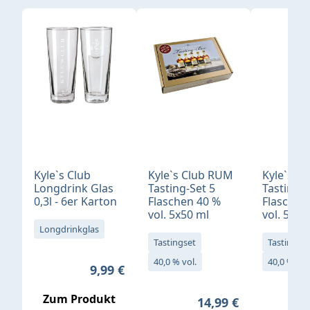
Produktgalerie überspringen
Kyle`s Club
Kyle`s Club RUM
Kyle`s Cl
Longdrink Glas
Tasting-Set 5
Tasting-S
0,3l - 6er Karton
Flaschen 40 %
Flaschen
vol. 5x50 ml
vol. 5x50
Longdrinkglas
Tastingset
Tastingset
40,0 % vol.
40,0 % vol
Regulärer Preis:
9,99 €
Zum Produkt
Regulärer Preis:
14,99 €