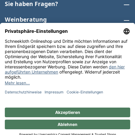
Sie haben Fragen?
Weinberatung
Informationen
Weinkategorien
Internationaler Wein
* Alle Preise inkl. gesetzl. Mehrwertsteuer zzgl.
Versandkosten
und ggf. Nachnahmegebühren, wenn nicht
anders angegeben. Bioprodukte im Bio-Kontrollverfahren
bei der ABCERT AG DE-ÖKO-006 |
Cookie-Einstellungen
** Kostenfreie Lieferung ab 75 € Bestellwert in DE. Werktags
versandfertig in 24h.