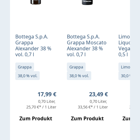
Bottega S.p.A.
Bottega S.p.A.
Limonci
Grappa
Grappa Moscato
Liquore 
Alexander 38 %
Alexander 38 %
Vegan 30
vol. 0,7 l
vol. 0,7 l
0,5 l
Grappa
Grappa
Limoncell
38,0 % vol.
38,0 % vol.
30,0 % vol
Regulärer Preis:
Regulärer Preis:
17,99 €
23,49 €
0,70 Liter
0,70 Liter
25,70 €* / 1 Liter
33,56 €* / 1 Liter
25,98 
Zum Produkt
Zum Produkt
Zum P