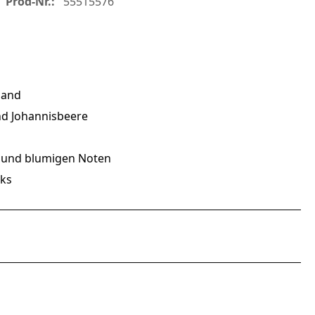
Prod-Nr.:
55515576
land
nd Johannisbeere
 und blumigen Noten
nks