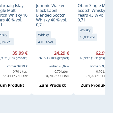
phroaig Islay
Johnnie Walker
Oban Single Malt
ngle Malt
Black Label
Scotch Whisky 14
otch Whisky 10
Blended Scotch
Years 43 % vol.
rs 40 % vol.
Whisky 40 % vol.
0,7 l
 l
0,7 l
Whisky
hisky
Whisky
43,0 % vol.
,0 % vol.
40,0 % vol.
rkaufspreis:
Verkaufspreis:
Verkaufspreis:
35,99 €
24,29 €
62,99 €
gulärer Preis:
Regulärer Preis:
Regulärer Preis:
,99 €
(10% gespart)
26,99 €
(10% gespart)
69,99 €
(10% gespart)
eis:
vorher 39,99 €
vorher 26,99 €
vorher 69,99 €
0,70 Liter
0,70 Liter
0,70 Liter
51,41 €* / 1 Liter
34,70 €* / 1 Liter
89,99 €* / 1 Liter
Zum Produkt
Zum Produkt
Zum Produkt