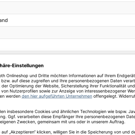
and
 Dry Gin, Perfekter Genuss mit Fever Tree Mediterranean T
Ihre Schneekloth-Vorteile
tionen, kostenfreie Lieferung innerhalb Deutschlands sow