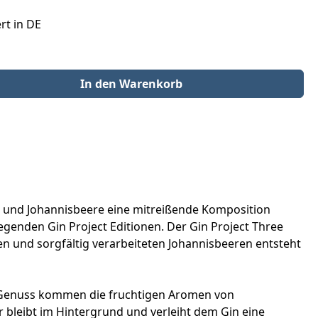
rt in DE
der benutze die Schaltflächen um die Anzahl zu erhöhen oder zu redu
In den Warenkorb
sche und Johannisbeere eine mitreißende Komposition
egenden Gin Project Editionen. Der Gin Project Three
en und sorgfältig verarbeiteten Johannisbeeren entsteht
im Genuss kommen die fruchtigen Aromen von
bleibt im Hintergrund und verleiht dem Gin eine