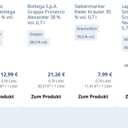
no
Bottega S.p.A.
Siebenmärker
La
Bottega
Grappa Prosecco
Kieler Kräuter 30
Si
 % vol.
Alexander 38 %
% vol. 0,7 l
Sc
vol. 0,7 l
Yea
0,7
Kräuterlikör
o
Grappa
30,0 % vol.
W
.
38,0 % vol.
40
Ve
Re
39
Regulärer Preis:
Regulärer Preis:
Regulärer Pr
12,99 €
21,26 €
7,99 €
0,50 Liter
0,70 Liter
0,70 Liter
€* / 1 Liter
30,37 €* / 1 Liter
11,41 €* / 1 Liter
rodukt
Zum Produkt
Zum Produkt