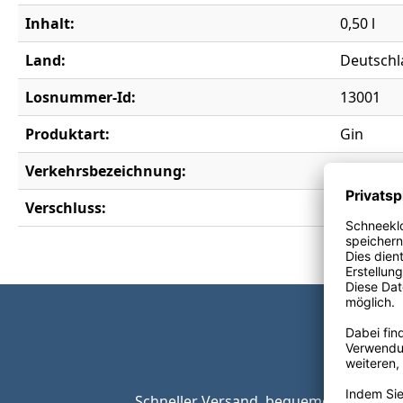
Inhalt:
0,50 l
Land:
Deutschl
Losnummer-Id:
13001
Produktart:
Gin
Verkehrsbezeichnung:
Flensburg
Verschluss:
Korken
Schneller Versand, bequeme Zahlungsop