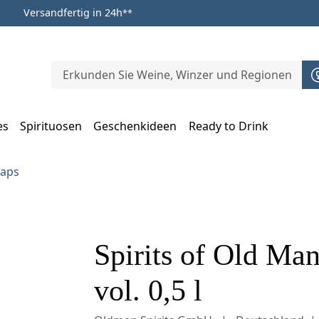
Versandfertig in 24h
**
es
Spirituosen
Geschenkideen
Ready to Drink
m Öffnen, Escape zum Schließen
naps
Spirits of Old Ma
vol. 0,5 l