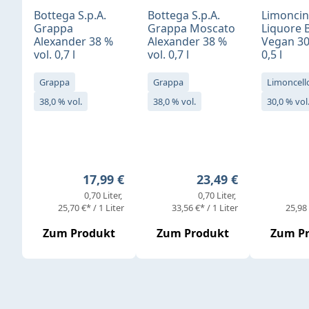
Bottega S.p.A.
Bottega S.p.A.
Limonci
Grappa
Grappa Moscato
Liquore 
Alexander 38 %
Alexander 38 %
Vegan 30
vol. 0,7 l
vol. 0,7 l
0,5 l
Grappa
Grappa
Limoncell
38,0 % vol.
38,0 % vol.
30,0 % vol
Regulärer Preis:
Regulärer Preis:
17,99 €
23,49 €
0,70 Liter
0,70 Liter
25,70 €* / 1 Liter
33,56 €* / 1 Liter
25,98 
Zum Produkt
Zum Produkt
Zum P