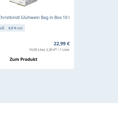
Christkindl Glühwein Bag in Box 10 l
süß
8,8 % vol.
Regulärer Preis:
22,99 €
10,00 Liter
2,30 €* / 1 Liter
Zum Produkt