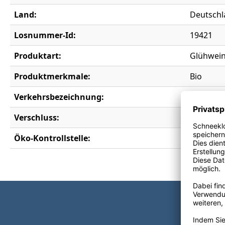
Land:
Deutschl
Losnummer-Id:
19421
Produktart:
Glühwei
Produktmerkmale:
Bio
Verkehrsbezeichnung:
Glühwei
Verschluss:
Drehvers
Öko-Kontrollstelle:
DE-ÖKO-