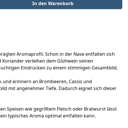
der benutze die Schaltflächen um die Anzahl zu erhöhen oder zu redu
In den Warenkorb
prägten Aromaprofil. Schon in der Nase entfalten sich
d Koriander verleihen dem Glühwein seinen
fruchtigen Eindrücken zu einem stimmigen Gesamtbild,
 und erinnern an Brombeeren, Cassis und
ld mit angenehmer Tiefe. Dadurch eignet sich dieser
 Speisen wie gegrilltem Fleisch oder Bratwurst lässt
sein typisches Aroma optimal entfalten kann.