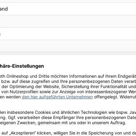
and
n
n
chluss
006
Ihre Schneekloth-Vorteile