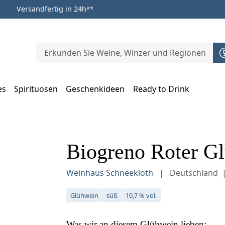
Versandfertig in 24h
**
es
Spirituosen
Geschenkideen
Ready to Drink
m Öffnen, Escape zum Schließen
Biogreno Roter Gl
Weinhaus Schneekloth
Deutschland
Glühwein
süß
10,7 % vol.
Was wir an diesem
Glühwein
lieben: