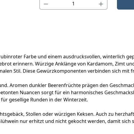
Produkt Anzahl: Gib den gewünschten Wert ein o
 rubinroter Farbe und einem ausdrucksvollen, winterlich ge
tebrot erinnern. Würzige Anklänge von Kardamom, Zimt un
sonalen Stil. Diese Gewürzkomponenten verbinden sich mit 
nd. Aromen dunkler Beerenfrüchte prägen den Geschmack
etonten Nuancen sorgt für ein harmonisches Geschmacksbi
ür gesellige Runden in der Winterzeit.
sgebäck, Stollen oder würzigen Keksen. Auch zu herzhaften
 Glühwein nur erhitzt und nicht gekocht werden, damit sich 