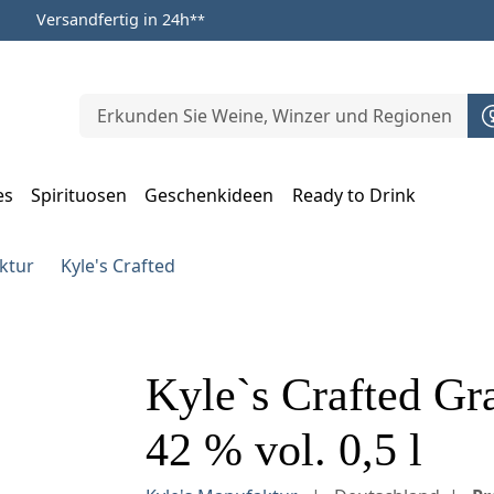
Versandfertig in 24h
**
es
Spirituosen
Geschenkideen
Ready to Drink
m Öffnen, Escape zum Schließen
ktur
Kyle's Crafted
Kyle`s Crafted Gr
42 % vol. 0,5 l