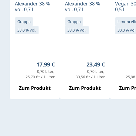
Alexander 38 %
Alexander 38 %
Vegan 30
vol. 0,7 l
vol. 0,7 l
0,5 l
Grappa
Grappa
Limoncell
38,0 % vol.
38,0 % vol.
30,0 % vol
Regulärer Preis:
Regulärer Preis:
17,99 €
23,49 €
0,70 Liter
0,70 Liter
25,70 €* / 1 Liter
33,56 €* / 1 Liter
25,98 
Zum Produkt
Zum Produkt
Zum P