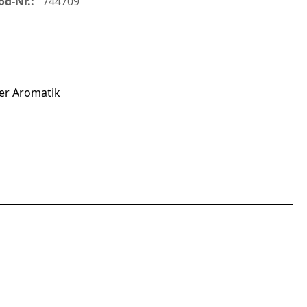
od-Nr.:
744709
er Aromatik