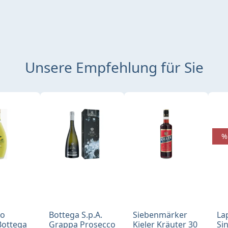
Unsere Empfehlung für Sie
%
no
Bottega S.p.A.
Siebenmärker
La
Bottega
Grappa Prosecco
Kieler Kräuter 30
Si