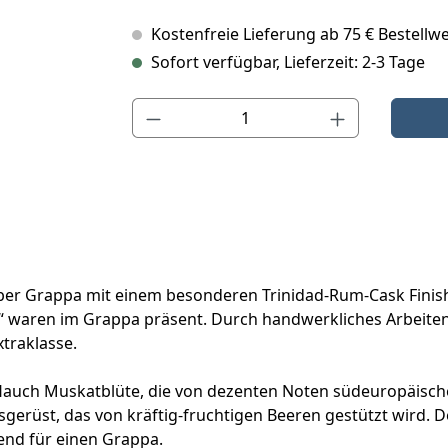
Kostenfreie Lieferung ab 75 € Bestellwe
Sofort verfügbar, Lieferzeit: 2-3 Tage
Produkt Anzahl: Gib den gewünschten Wert ein o
gelber Grappa mit einem besonderen Trinidad-Rum-Cask Fini
 waren im Grappa präsent. Durch handwerkliches Arbeiten u
traklasse.
 Hauch Muskatblüte, die von dezenten Noten südeuropäisc
ksgerüst, das von kräftig-fruchtigen Beeren gestützt wird
end für einen Grappa.