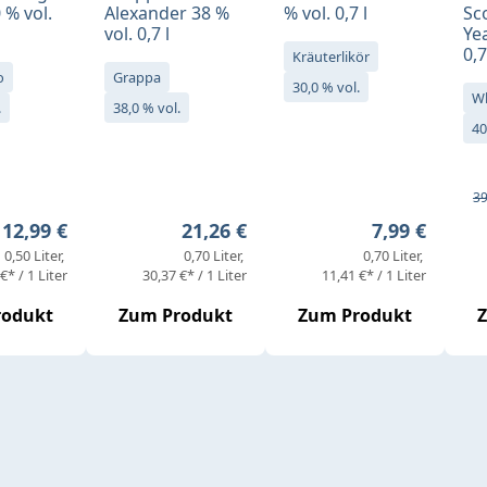
 % vol.
Alexander 38 %
% vol. 0,7 l
Sc
vol. 0,7 l
Yea
0,7
Kräuterlikör
o
Grappa
30,0 % vol.
W
.
38,0 % vol.
40
Ve
Re
39
Regulärer Preis:
Regulärer Preis:
Regulärer Pr
12,99 €
21,26 €
7,99 €
0,50 Liter
0,70 Liter
0,70 Liter
€* / 1 Liter
30,37 €* / 1 Liter
11,41 €* / 1 Liter
rodukt
Zum Produkt
Zum Produkt