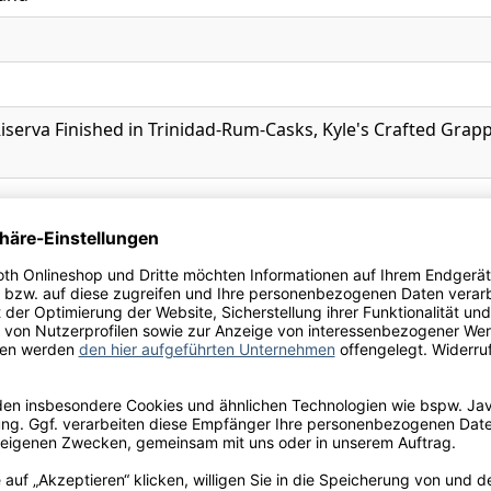
iserva Finished in Trinidad-Rum-Casks, Kyle's Crafted Gra
Ihre Schneekloth-Vorteile
tionen, kostenfreie Lieferung innerhalb Deutschlands sow
perfekte Weinauswahl.