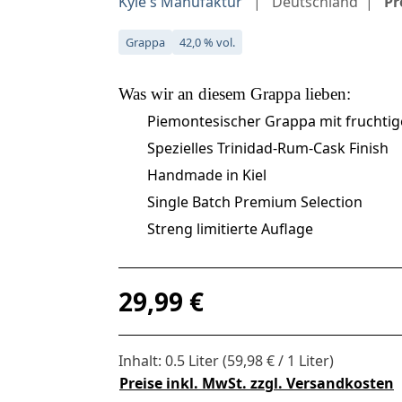
Kyle's Manufaktur
Deutschland
Pr
Grappa
42,0 % vol.
Was wir an diesem
Grappa
lieben:
Piemontesischer Grappa mit fruchtig
Spezielles Trinidad-Rum-Cask Finish
Handmade in Kiel
Single Batch Premium Selection
Streng limitierte Auflage
Regulärer Preis:
29,99 €
Inhalt:
0.5 Liter
(59,98 € / 1 Liter)
Preise inkl. MwSt. zzgl. Versandkosten