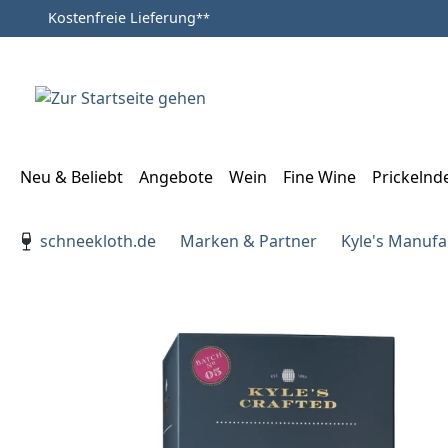
Kostenfreie Lieferung
**
Zum Hauptinhalt springen
Zur Suche springen
Zur Hauptnavigation springen
Neu & Beliebt
Angebote
Wein
Fine Wine
Prickelnd
Verwenden Sie die Pfeiltasten zur Navigation, Enter zu
schneekloth.de
Marken & Partner
Kyle's Manufa
Bildergalerie überspringen