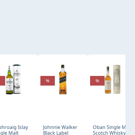
%
%
phroaig Islay
Johnnie Walker
Oban Single Malt
ngle Malt
Black Label
Scotch Whisky 14