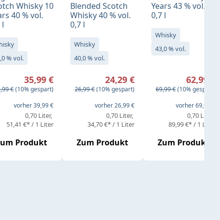
otch Whisky 10
Blended Scotch
Years 43 % vol.
rs 40 % vol.
Whisky 40 % vol.
0,7 l
 l
0,7 l
Whisky
hisky
Whisky
43,0 % vol.
,0 % vol.
40,0 % vol.
rkaufspreis:
Verkaufspreis:
Verkaufspreis:
35,99 €
24,29 €
62,99 €
gulärer Preis:
Regulärer Preis:
Regulärer Preis:
,99 €
(10% gespart)
26,99 €
(10% gespart)
69,99 €
(10% gespart)
eis:
vorher 39,99 €
vorher 26,99 €
vorher 69,99 €
0,70 Liter
0,70 Liter
0,70 Liter
51,41 €* / 1 Liter
34,70 €* / 1 Liter
89,99 €* / 1 Liter
Zum Produkt
Zum Produkt
Zum Produkt