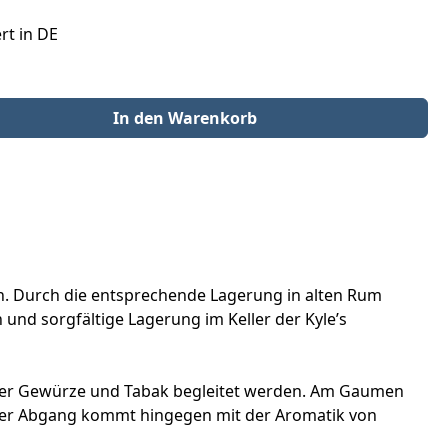
rt in DE
der benutze die Schaltflächen um die Anzahl zu erhöhen oder zu redu
In den Warenkorb
sh. Durch die entsprechende Lagerung in alten Rum
nd sorgfältige Lagerung im Keller der Kyle’s
her Gewürze und Tabak begleitet werden. Am Gaumen
. Der Abgang kommt hingegen mit der Aromatik von