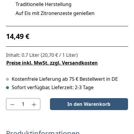
Traditionelle Herstellung
Auf Eis mit Zitronenzeste genießen
Regulärer Preis:
14,49 €
Inhalt:
0.7 Liter
(20,70 € / 1 Liter)
Preise inkl. MwSt. zzgl. Versandkosten
Kostenfreie Lieferung ab 75 € Bestellwert in DE
Sofort verfügbar, Lieferzeit: 2-3 Tage
Produkt Anzahl: Gib den gewünschten Wert ein oder benutze die S
In den Warenkorb
Produktinformationen