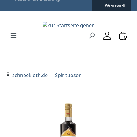
Kostenfreie Lieferung
**
Weinwelt
Zum Hauptinhalt springen
Zur Suche springen
Zur Hauptnavigation springen
Verwenden Sie die Pfeiltasten zur Navigation, Enter zu
schneekloth.de
Spirituosen
Bildergalerie überspringen