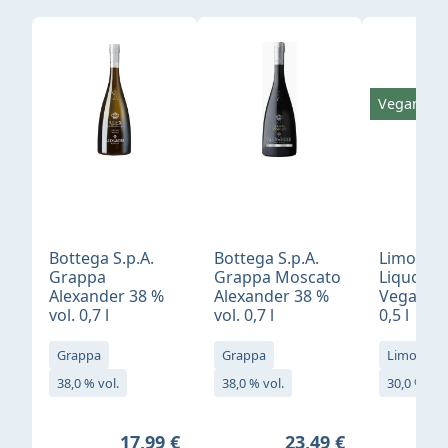
Produktgalerie überspringen
Vegan
Bottega S.p.A.
Bottega S.p.A.
Limonci
Grappa
Grappa Moscato
Liquore 
Alexander 38 %
Alexander 38 %
Vegan 30
vol. 0,7 l
vol. 0,7 l
0,5 l
Grappa
Grappa
Limoncell
38,0 % vol.
38,0 % vol.
30,0 % vol
Regulärer Preis:
Regulärer Preis:
17,99 €
23,49 €