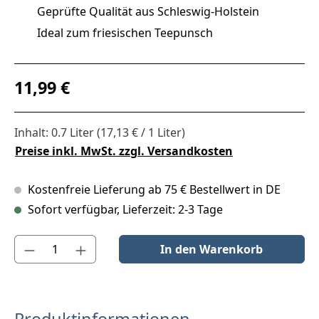
Geprüfte Qualität aus Schleswig-Holstein
Ideal zum friesischen Teepunsch
Regulärer Preis:
11,99 €
Inhalt:
0.7 Liter
(17,13 € / 1 Liter)
Preise inkl. MwSt. zzgl. Versandkosten
Kostenfreie Lieferung ab 75 € Bestellwert in DE
Sofort verfügbar, Lieferzeit: 2-3 Tage
Produkt Anzahl: Gib den gewünschten Wert ein oder benutze die S
In den Warenkorb