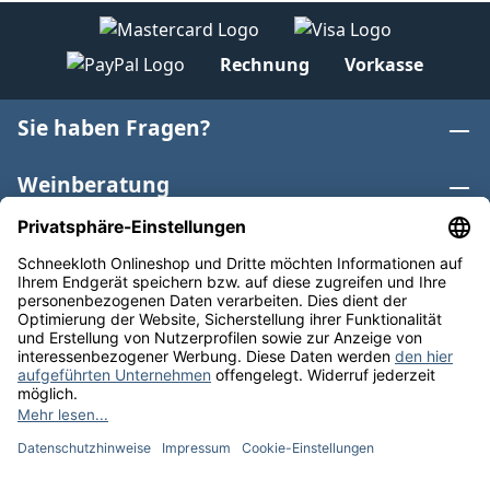
Rechnung
Vorkasse
Sie haben Fragen?
Weinberatung
Informationen
Weinkategorien
Internationaler Wein
* Alle Preise inkl. gesetzl. Mehrwertsteuer zzgl.
Versandkosten
und ggf. Nachnahmegebühren, wenn nicht
anders angegeben. Bioprodukte im Bio-Kontrollverfahren
bei der ABCERT AG DE-ÖKO-006 |
Cookie-Einstellungen