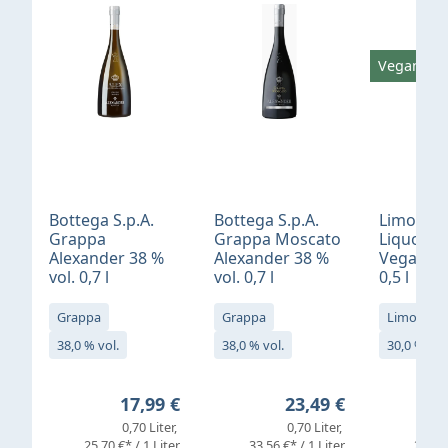
Vegan
Bottega S.p.A.
Bottega S.p.A.
Limonci
Grappa
Grappa Moscato
Liquore 
Alexander 38 %
Alexander 38 %
Vegan 30
vol. 0,7 l
vol. 0,7 l
0,5 l
Grappa
Grappa
Limoncell
38,0 % vol.
38,0 % vol.
30,0 % vol
Regulärer Preis:
Regulärer Preis:
17,99 €
23,49 €
0,70 Liter
0,70 Liter
25,70 €* / 1 Liter
33,56 €* / 1 Liter
25,98 