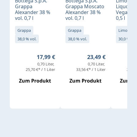
Bottega S.p.A.
Bottega S.p.A.
Limonci
Grappa
Grappa Moscato
Liquore 
Alexander 38 %
Alexander 38 %
Vegan 30
vol. 0,7 l
vol. 0,7 l
0,5 l
Grappa
Grappa
Limoncell
38,0 % vol.
38,0 % vol.
30,0 % vol
Regulärer Preis:
Regulärer Preis:
17,99 €
23,49 €
0,70 Liter
0,70 Liter
25,70 €* / 1 Liter
33,56 €* / 1 Liter
25,98 
Zum Produkt
Zum Produkt
Zum P