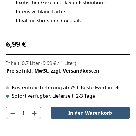
Exotischer Geschmack von Eisbonbons
Intensive blaue Farbe
Ideal für Shots und Cocktails
Regulärer Preis:
6,99 €
Inhalt:
0.7 Liter
(9,99 € / 1 Liter)
Preise inkl. MwSt. zzgl. Versandkosten
Kostenfreie Lieferung ab 75 € Bestellwert in DE
Sofort verfügbar, Lieferzeit: 2-3 Tage
Produkt Anzahl: Gib den gewünschten Wert ein oder benutze die S
In den Warenkorb