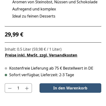
Aromen von Steinobst, Nüssen und Schokolade
Aufregend und komplex
Ideal zu feinen Desserts
Regulärer Preis:
29,99 €
Inhalt:
0.5 Liter
(59,98 € / 1 Liter)
Preise inkl. MwSt. zzgl. Versandkosten
Kostenfreie Lieferung ab 75 € Bestellwert in DE
Sofort verfügbar, Lieferzeit: 2-3 Tage
Produkt Anzahl: Gib den gewünschten Wert ein oder benutze die S
In den Warenkorb