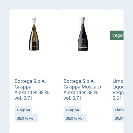
Produktgalerie überspringen
Vegan
Bottega S.p.A.
Bottega S.p.A.
Limonci
Grappa
Grappa Moscato
Liquore 
Alexander 38 %
Alexander 38 %
Vegan 30
vol. 0,7 l
vol. 0,7 l
0,5 l
Grappa
Grappa
Limoncell
38,0 % vol.
38,0 % vol.
30,0 % vol