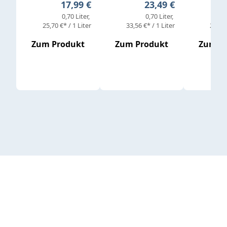
Regulärer Preis:
Regulärer Preis:
17,99 €
23,49 €
0,70 Liter
0,70 Liter
25,70 €* / 1 Liter
33,56 €* / 1 Liter
25,98 
Zum Produkt
Zum Produkt
Zum P