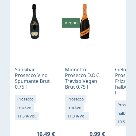
Vegan
Sansibar
Mionetto
Cielo Vin
Prosecco Vino
Prosecco D.O.C.
Prosecc
Spumante Brut
Treviso Vegan
Frizzant
0,75 l
Brut 0,75 l
halbtroc
l
Prosecco
Prosecco
Prosecco
trocken
trocken
halbtrock
11,5 % vol.
11,0 % vol.
10,5 % vol
Regulärer Preis:
Regulärer Preis:
16,49 €
9,99 €