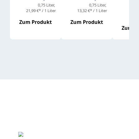
0,75 Liter
0,75 Liter
21,99 €* / 1 Liter
13,32 €* / 1 Liter
8,65 
Zum Produkt
Zum Produkt
Zum P