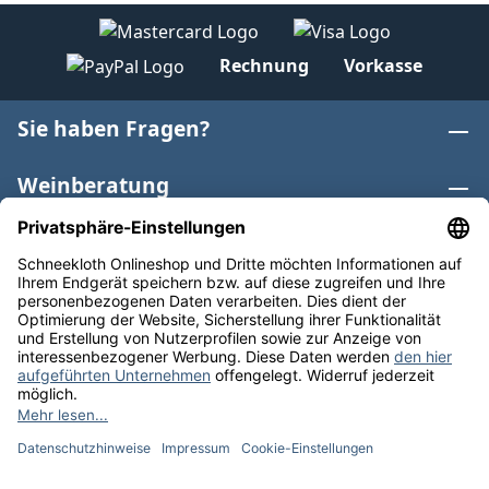
Rechnung
Vorkasse
Sie haben Fragen?
Weinberatung
Informationen
Weinkategorien
Internationaler Wein
* Alle Preise inkl. gesetzl. Mehrwertsteuer zzgl.
Versandkosten
und ggf. Nachnahmegebühren, wenn nicht
anders angegeben. Bioprodukte im Bio-Kontrollverfahren
bei der ABCERT AG DE-ÖKO-006 |
Cookie-Einstellungen