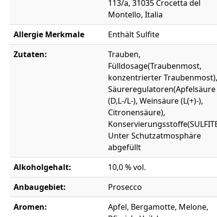
113/a, 31035 Crocetta del
Montello, Italia
Allergie Merkmale
Enthält Sulfite
Zutaten:
Trauben,
Fülldosage(Traubenmost,
konzentrierter Traubenmost)
Säureregulatoren(Apfelsäure
(D,L-/L-), Weinsäure (L(+)-),
Citronensäure),
Konservierungsstoffe(SULFITE
Unter Schutzatmosphäre
abgefüllt
Alkoholgehalt:
10,0 % vol.
Anbaugebiet:
Prosecco
Aromen:
Apfel, Bergamotte, Melone,