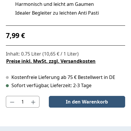
Harmonisch und leicht am Gaumen
Idealer Begleiter zu leichten Anti Pasti
Regulärer Preis:
7,99 €
Inhalt:
0.75 Liter
(10,65 € / 1 Liter)
Preise inkl. MwSt. zzgl. Versandkosten
Kostenfreie Lieferung ab 75 € Bestellwert in DE
Sofort verfügbar, Lieferzeit: 2-3 Tage
Produkt Anzahl: Gib den gewünschten Wert ein oder benutze die S
In den Warenkorb