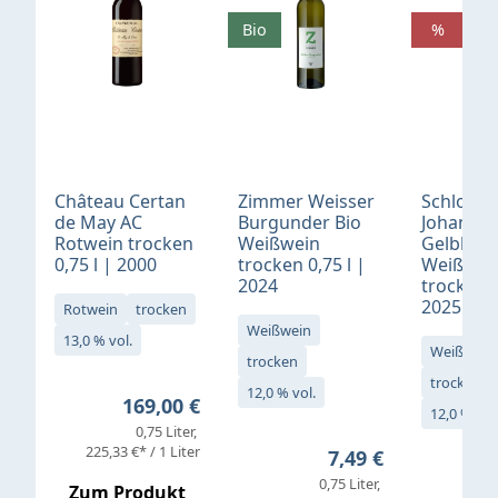
Bio
%
Château Certan
Zimmer Weisser
Schloß
de May AC
Burgunder Bio
Johannis
Rotwein trocken
Weißwein
Gelblack
0,75 l | 2000
trocken 0,75 l |
Weißwei
2024
trocken 0
2025
Rotwein
trocken
Weißwein
13,0 % vol.
Weißwein
trocken
trocken
12,0 % vol.
Regulärer Preis:
169,00 €
12,0 % vol
0,75 Liter
Verkaufs
225,33 €* / 1 Liter
Regulärer Preis:
7,49 €
0,75 Liter
Regul
16,4
Zum Produkt