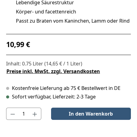
Lebendige Säurestruktur
Körper- und facettenreich
Passt zu Braten vom Kaninchen, Lamm oder Rind
Regulärer Preis:
10,99 €
Inhalt:
0.75 Liter
(14,65 € / 1 Liter)
Preise inkl. MwSt. zzgl. Versandkosten
Kostenfreie Lieferung ab 75 € Bestellwert in DE
Sofort verfügbar, Lieferzeit: 2-3 Tage
Produkt Anzahl: Gib den gewünschten Wert ein oder benutze die S
In den Warenkorb