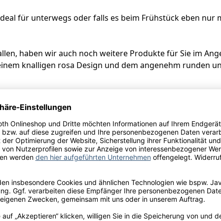
 ideal für unterwegs oder falls es beim Frühstück eben nur m
fallen, haben wir auch noch weitere Produkte für Sie im A
 seinem knalligen rosa Design und dem angenehm runden un
änk oder als Aperitif gereicht werden.
) käuflich!!
, deren Schale nur kurz bzw. in geringer Menge mit dem S
bgeben kann. So entsteht aus den geschmacksintensiven P