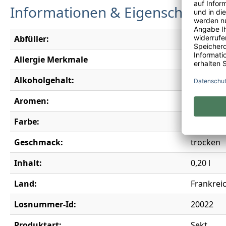
Informationen & Eigenschaften
Abfüller:
La Maiso
Allergie Merkmale
Enthält S
Alkoholgehalt:
12,0 % vo
Aromen:
Brombeer
Farbe:
rosé
Geschmack:
trocken
Inhalt:
0,20 l
Land:
Frankrei
Losnummer-Id:
20022
Produktart:
Sekt