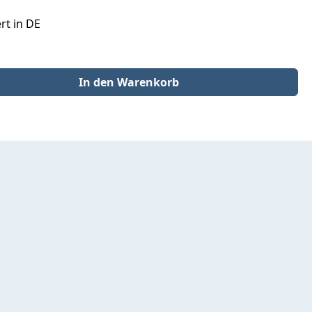
rt in DE
der benutze die Schaltflächen um die Anzahl zu erhöhen oder zu redu
In den Warenkorb