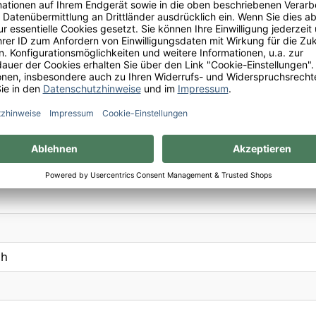
n Du Vigneron Négociant à Rte de Champagnole, 39570 Cran
ulfite
l.
e, Kirschblüten, Kirsche
ch