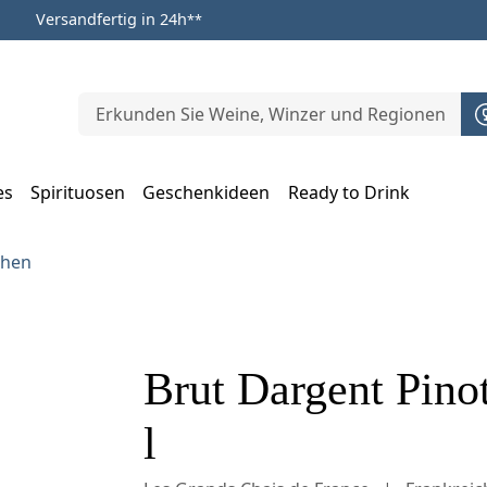
Versandfertig in 24h
**
es
Spirituosen
Geschenkideen
Ready to Drink
m Öffnen, Escape zum Schließen
chen
Brut Dargent Pino
l