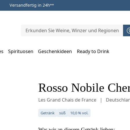
Versandfertig in 24h
**
es
Spirituosen
Geschenkideen
Ready to Drink
m Öffnen, Escape zum Schließen
Rosso Nobile Cher
Les Grand Chais de France
Deutschla
Getränk
süß
10,0 % vol.
Was wir an diesem
Getränk
lieben: