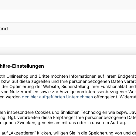
and
iertes weinhaltiges Getränk mit Kirscharoma, Rosso Nobile
chluss