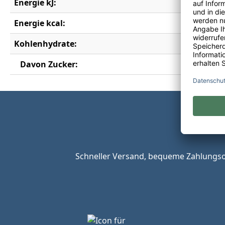
Energie kJ:
371 kJ
Energie kcal:
89 kcal
Kohlenhydrate:
8,2 g
Davon Zucker:
7,5 g
Schneller Versand, bequeme Zahlungsop