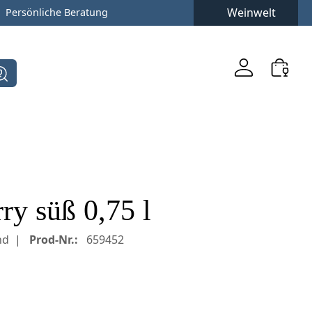
Weinwelt
Persönliche Beratung
ry süß 0,75 l
nd
Prod-Nr.:
659452