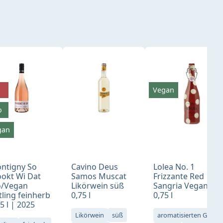
Vegan
o
gan
ntigny So
Cavino Deus
Lolea No. 1
okt Wi Dat
Samos Muscat
Frizzante Red
o/Vegan
Likörwein süß
Sangria Vegan sü
tling feinherb
0,75 l
0,75 l
5 l | 2025
Likörwein
süß
aromatisierten Geträ