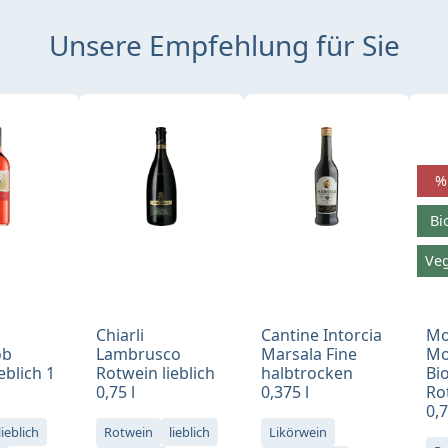
Unsere Empfehlung für Sie
%
Bi
Ve
Chiarli
Cantine Intorcia
Mo
ob
Lambrusco
Marsala Fine
Mo
eblich 1
Rotwein lieblich
halbtrocken
Bi
0,75 l
0,375 l
Ro
0,7
lieblich
Rotwein
lieblich
Likörwein