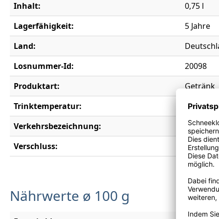
Inhalt:
0,75 l
Lagerfähigkeit:
5 Jahre
Land:
Deutschl
Losnummer-Id:
20098
Produktart:
Getränk
Trinktemperatur:
12-14°C
Verkehrsbezeichnung:
Aromatis
Verschluss:
Drehvers
Nährwerte ø 100 g