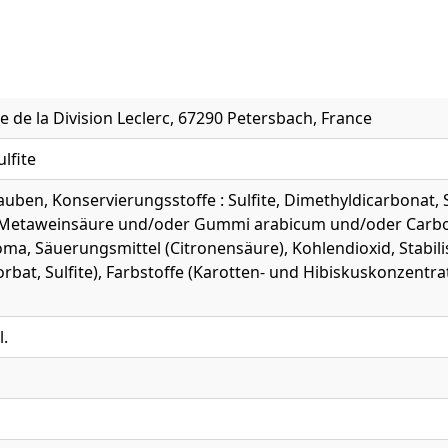
e de la Division Leclerc, 67290 Petersbach, France
ulfite
auben, Konservierungsstoffe : Sulfite, Dimethyldicarbonat, S
: Metaweinsäure und/oder Gummi arabicum und/oder Carboxym
oma, Säuerungsmittel (Citronensäure), Kohlendioxid, Stabi
rbat, Sulfite), Farbstoffe (Karotten- und Hibiskuskonzent
l.