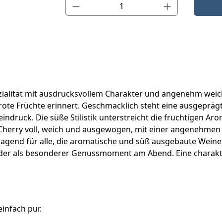
Produkt Anzahl: Gib den gewünschten Wert ein o
ialität mit ausdrucksvollem Charakter und angenehm weicher
rote Früchte erinnert. Geschmacklich steht eine ausgeprägt
ruck. Die süße Stilistik unterstreicht die fruchtigen Ar
 Cherry voll, weich und ausgewogen, mit einer angenehmen
rragend für alle, die aromatische und süß ausgebaute Weine
er als besonderer Genussmoment am Abend. Eine charaktervo
infach pur.