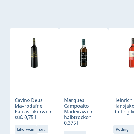
Produktgalerie überspringen
Cavino Deus
Marques
Heinrich
Mavrodafne
Campoalto
Hansjak
Patras Likörwein
Madeirawein
Rotling li
süß 0,75 l
halbtrocken
l
0,375 l
Likörwein
süß
Rotling