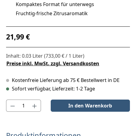
Kompaktes Format für unterwegs
Fruchtig-frische Zitrusaromatik
Regulärer Preis:
21,99 €
Inhalt:
0.03 Liter
(733,00 € / 1 Liter)
Preise inkl. MwSt. zzgl. Versandkosten
Kostenfreie Lieferung ab 75 € Bestellwert in DE
Sofort verfügbar, Lieferzeit: 1-2 Tage
Produkt Anzahl: Gib den gewünschten Wert ein oder benutze die S
In den Warenkorb
Produktinformationen