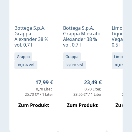
Bottega S.p.A.
Bottega S.p.A.
Limonci
Grappa
Grappa Moscato
Liquore 
Alexander 38 %
Alexander 38 %
Vegan 30
vol. 0,7 l
vol. 0,7 l
0,5 l
Grappa
Grappa
Limoncell
38,0 % vol.
38,0 % vol.
30,0 % vol
Regulärer Preis:
Regulärer Preis:
17,99 €
23,49 €
0,70 Liter
0,70 Liter
25,70 €* / 1 Liter
33,56 €* / 1 Liter
25,98 
Zum Produkt
Zum Produkt
Zum P