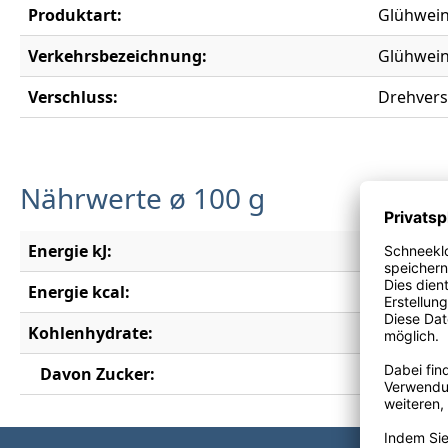
Produktart:
Glühwei
Verkehrsbezeichnung:
Glühwei
Verschluss:
Drehvers
Nährwerte ø 100 g
Energie kJ:
418 kJ
Energie kcal:
100 kcal
Kohlenhydrate:
9,2 g
Davon Zucker:
8,3 g