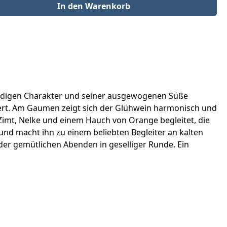
der benutze die Schaltflächen um die Anzahl zu erhöhen oder zu redu
In den Warenkorb
lmundigen Charakter und seiner ausgewogenen Süße
nnert. Am Gaumen zeigt sich der Glühwein harmonisch und
imt, Nelke und einem Hauch von Orange begleitet, die
nd macht ihn zu einem beliebten Begleiter an kalten
er gemütlichen Abenden in geselliger Runde. Ein