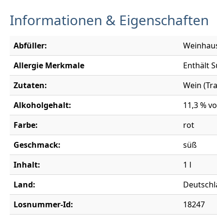
Informationen & Eigenschaften
Abfüller:
Weinhaus
Allergie Merkmale
Enthält S
Zutaten:
Wein (Tra
Alkoholgehalt:
11,3 % vo
Farbe:
rot
Geschmack:
süß
Inhalt:
1 l
Land:
Deutschl
Losnummer-Id:
18247