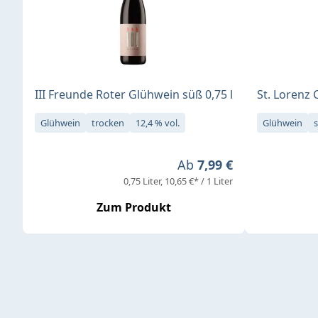
III Freunde Roter Glühwein süß 0,75 l
St. Lorenz 
Glühwein
trocken
12,4 % vol.
Glühwein
Regulärer Preis:
Ab
7,99 €
0,75 Liter
10,65 €* / 1 Liter
Zum Produkt