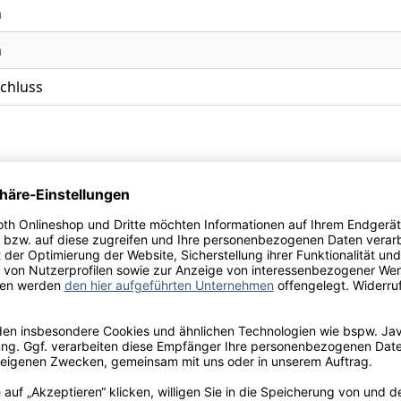
n
n
chluss