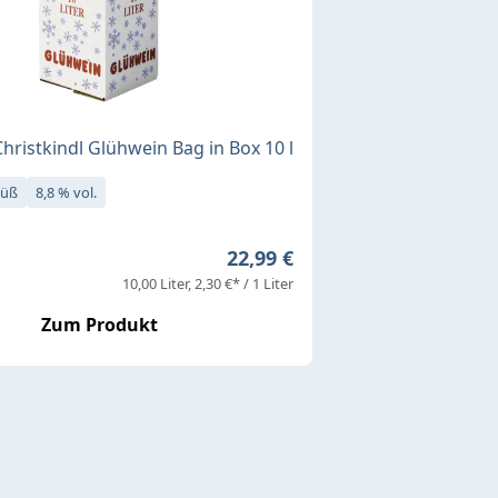
Christkindl Glühwein Bag in Box 10 l
süß
8,8 % vol.
Regulärer Preis:
22,99 €
10,00 Liter
2,30 €* / 1 Liter
Zum Produkt