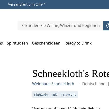
Versandfertig in 24h
**
es
Spirituosen
Geschenkideen
Ready to Drink
m Öffnen, Escape zum Schließen
Schneekloth's Rot
Weinhaus Schneekloth
Deutschland
Glühwein
süß
11,3 % vol.
Was wir an diesem
Glühwein
lieben: