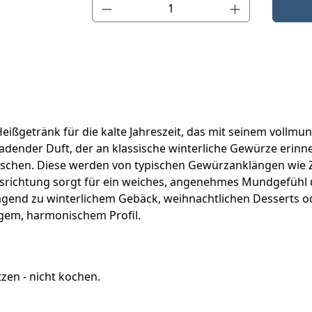
Produkt Anzahl: Gib den gewünschten Wert ein o
Heißgetränk für die kalte Jahreszeit, das mit seinem vol
nladender Duft, der an klassische winterliche Gewürze eri
irschen. Diese werden von typischen Gewürzanklängen wie Z
usrichtung sorgt für ein weiches, angenehmes Mundgefühl u
agend zu winterlichem Gebäck, weihnachtlichen Desserts od
igem, harmonischem Profil.
zen - nicht kochen.