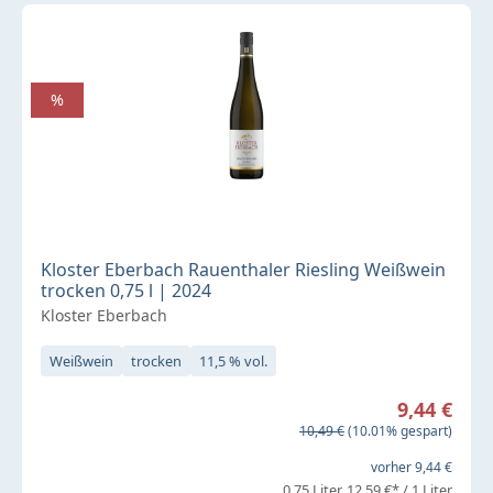
%
Kloster Eberbach Rauenthaler Riesling Weißwein
trocken 0,75 l | 2024
Kloster Eberbach
Weißwein
trocken
11,5 % vol.
Verkaufspreis:
9,44 €
Regulärer Preis:
10,49 €
(10.01% gespart)
vorher 9,44 €
0,75 Liter
12,59 €* / 1 Liter