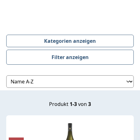
Kategorien anzeigen
Filter anzeigen
Produktübersicht
Produkt
1-3
von
3