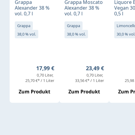
Grappa
Grappa Moscato
Liquore 
Alexander 38 %
Alexander 38 %
Vegan 30
vol. 0,7 l
vol. 0,7 l
0,5 l
Grappa
Grappa
Limoncell
38,0 % vol.
38,0 % vol.
30,0 % vol
Regulärer Preis:
Regulärer Preis:
17,99 €
23,49 €
0,70 Liter
0,70 Liter
25,70 €* / 1 Liter
33,56 €* / 1 Liter
25,98 
Zum Produkt
Zum Produkt
Zum P