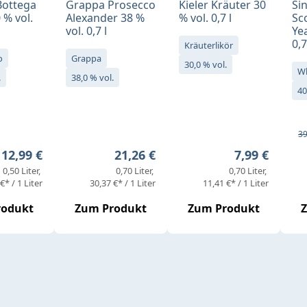
Bottega
Grappa Prosecco
Kieler Kräuter 30
Si
 % vol.
Alexander 38 %
% vol. 0,7 l
Sc
vol. 0,7 l
Yea
0,7
Kräuterlikör
o
Grappa
30,0 % vol.
W
.
38,0 % vol.
40
Ve
Re
39
Regulärer Preis:
Regulärer Preis:
Regulärer Pr
12,99 €
21,26 €
7,99 €
0,50 Liter
0,70 Liter
0,70 Liter
€* / 1 Liter
30,37 €* / 1 Liter
11,41 €* / 1 Liter
rodukt
Zum Produkt
Zum Produkt