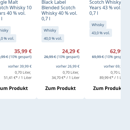
ngle Malt
Black Label
Scotch Whisky 14
otch Whisky 10
Blended Scotch
Years 43 % vol.
rs 40 % vol.
Whisky 40 % vol.
0,7 l
 l
0,7 l
Whisky
hisky
Whisky
43,0 % vol.
,0 % vol.
40,0 % vol.
rkaufspreis:
Verkaufspreis:
Verkaufspreis:
35,99 €
24,29 €
62,99 €
gulärer Preis:
Regulärer Preis:
Regulärer Preis:
,99 €
(10% gespart)
26,99 €
(10% gespart)
69,99 €
(10% gespart)
eis:
vorher 39,99 €
vorher 26,99 €
vorher 69,99 €
0,70 Liter
0,70 Liter
0,70 Liter
51,41 €* / 1 Liter
34,70 €* / 1 Liter
89,99 €* / 1 Liter
Zum Produkt
Zum Produkt
Zum Produkt