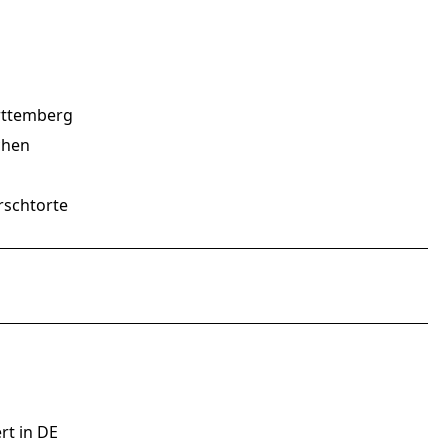
rttemberg
chen
rschtorte
rt in DE