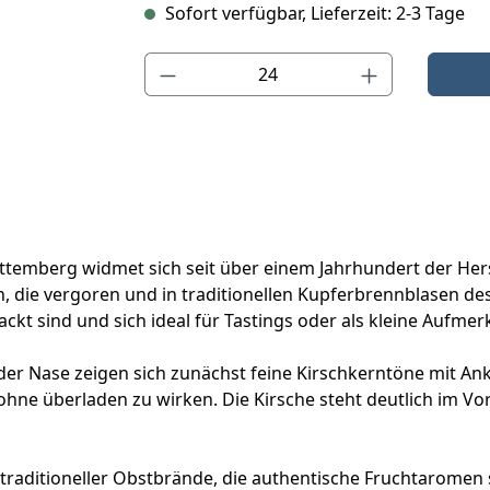
Sofort verfügbar, Lieferzeit: 2-3 Tage
Produkt Anzahl: Gib den gewünschten Wert ein o
temberg widmet sich seit über einem Jahrhundert der Hers
n, die vergoren und in traditionellen Kupferbrennblasen des
rpackt sind und sich ideal für Tastings oder als kleine Aufme
 In der Nase zeigen sich zunächst feine Kirschkerntöne mit 
ohne überladen zu wirken. Die Kirsche steht deutlich im V
raditioneller Obstbrände, die authentische Fruchtaromen 