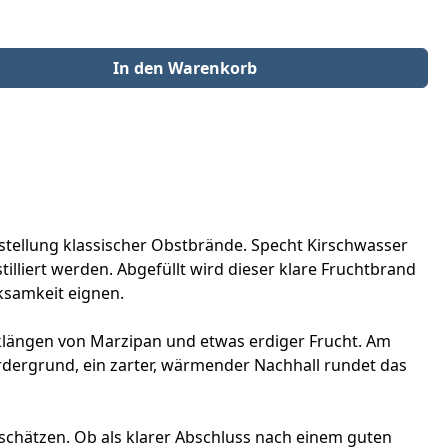
der benutze die Schaltflächen um die Anzahl zu erhöhen oder zu redu
In den Warenkorb
tellung klassischer Obstbrände. Specht Kirschwasser
tilliert werden. Abgefüllt wird dieser klare Fruchtbrand
rksamkeit eignen.
Anklängen von Marzipan und etwas erdiger Frucht. Am
ordergrund, ein zarter, wärmender Nachhall rundet das
schätzen. Ob als klarer Abschluss nach einem guten