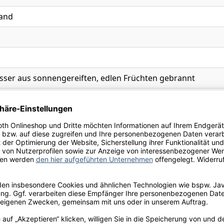
and
sser aus sonnengereiften, edlen Früchten gebrannt
chluss
Ihre Schneekloth-Vorteile
tionen, kostenfreie Lieferung innerhalb Deutschlands sow
perfekte Weinauswahl.