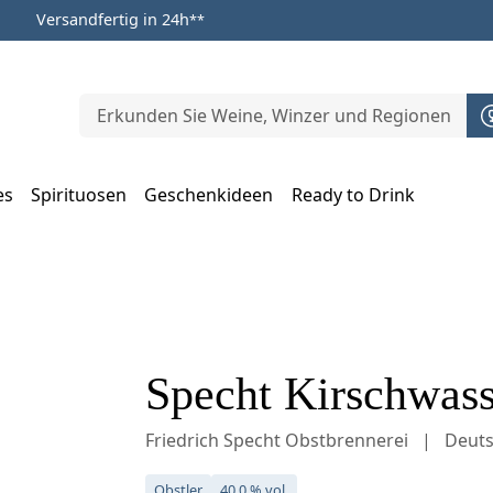
Versandfertig in 24h
**
es
Spirituosen
Geschenkideen
Ready to Drink
m Öffnen, Escape zum Schließen
Specht Kirschwass
Friedrich Specht Obstbrennerei
Deuts
Obstler
40,0 % vol.