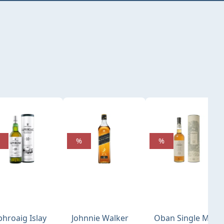
%
%
phroaig Islay
Johnnie Walker
Oban Single Malt